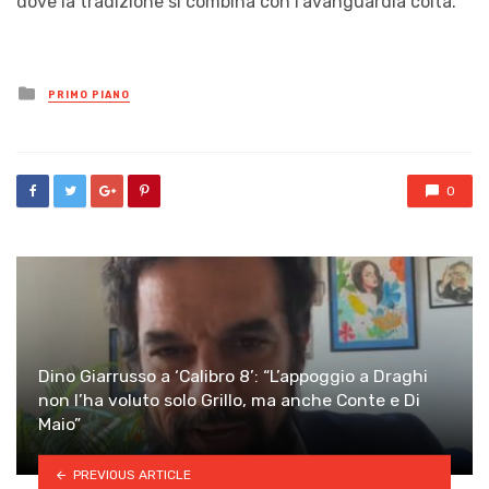
dove la tradizione si combina con l’avanguardia colta.
Posted
PRIMO PIANO
in
0
Dino Giarrusso a ‘Calibro 8’: “L’appoggio a Draghi
non l’ha voluto solo Grillo, ma anche Conte e Di
Maio”
PREVIOUS ARTICLE