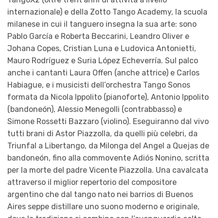
internazionale) e della Zotto Tango Academy, la scuola
milanese in cui il tanguero insegna la sua arte: sono
Pablo García e Roberta Beccarini, Leandro Oliver e
Johana Copes, Cristian Luna e Ludovica Antonietti,
Mauro Rodríguez e Suria López Echeverría. Sul palco
anche i cantanti Laura Offen (anche attrice) e Carlos
Habiague, e i musicisti dell’orchestra Tango Sonos
formata da Nicola Ippolito (pianoforte), Antonio Ippolito
(bandoneón), Alessio Menegolli (contrabbasso) e
Simone Rossetti Bazzaro (violino). Eseguiranno dal vivo
tutti brani di Astor Piazzolla, da quelli più celebri, da
Triunfal a Libertango, da Milonga del Angel a Quejas de
bandoneón, fino alla commovente Adiós Nonino, scritta
per la morte del padre Vicente Piazzolla. Una cavalcata
attraverso il miglior repertorio del compositore
argentino che dal tango nato nei barrios di Buenos
Aires seppe distillare uno suono moderno e originale,