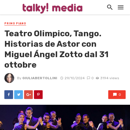
PRIMO PIANO
Teatro Olimpico, Tango.
Historias de Astor con
Miguel Ángel Zotto dal 31
ottobre
By
GIULIABERTOLLINI
29/10/2024
0
3194 views
0