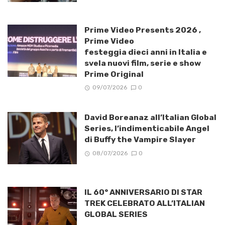
Prime Video Presents 2026 ,
Prime Video
festeggia dieci anni in Italia e
svela nuovi film, serie e show
Prime Original
09/07/2026
0
David Boreanaz all’Italian Global
Series, l’indimenticabile Angel
di Buffy the Vampire Slayer
08/07/2026
0
IL 60° ANNIVERSARIO DI STAR
TREK CELEBRATO ALL’ITALIAN
GLOBAL SERIES