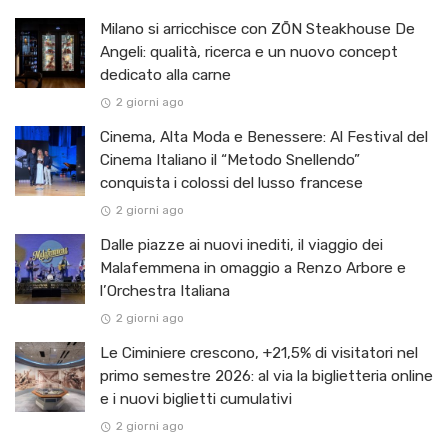
Milano si arricchisce con ZŌN Steakhouse De
Angeli: qualità, ricerca e un nuovo concept
dedicato alla carne
2 giorni ago
Cinema, Alta Moda e Benessere: Al Festival del
Cinema Italiano il “Metodo Snellendo”
conquista i colossi del lusso francese
2 giorni ago
Dalle piazze ai nuovi inediti, il viaggio dei
Malafemmena in omaggio a Renzo Arbore e
l’Orchestra Italiana ​
2 giorni ago
Le Ciminiere crescono, +21,5% di visitatori nel
primo semestre 2026: al via la biglietteria online
e i nuovi biglietti cumulativi
2 giorni ago