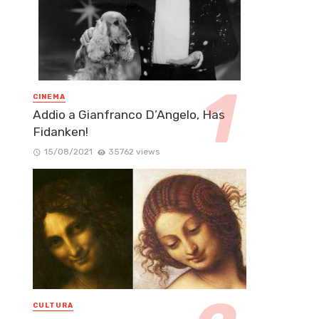
CINEMA
Addio a Gianfranco D’Angelo, Has
Fidanken!
15/08/2021
35762 views
CULTURA