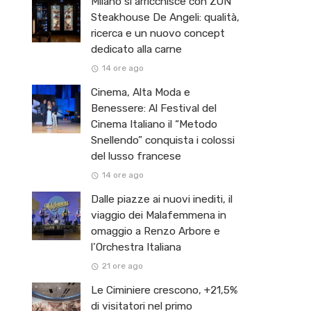
Milano si arricchisce con ZŌN
Steakhouse De Angeli: qualità,
ricerca e un nuovo concept
dedicato alla carne
14 ore ago
Cinema, Alta Moda e
Benessere: Al Festival del
Cinema Italiano il “Metodo
Snellendo” conquista i colossi
del lusso francese
14 ore ago
Dalle piazze ai nuovi inediti, il
viaggio dei Malafemmena in
omaggio a Renzo Arbore e
l’Orchestra Italiana ​
21 ore ago
Le Ciminiere crescono, +21,5%
di visitatori nel primo