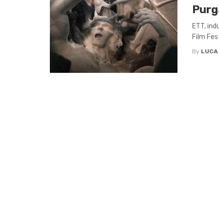
Purg
ETT, indu
Film Fest
By
LUCA