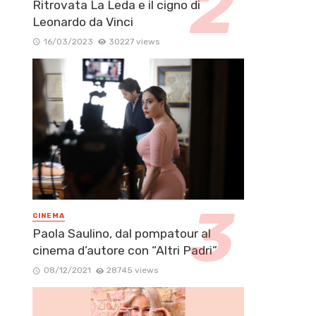
Ritrovata La Leda e il cigno di
Leonardo da Vinci
16/03/2023
30227 views
CINEMA
Paola Saulino, dal pompatour al
cinema d’autore con “Altri Padri”
08/12/2021
28745 views