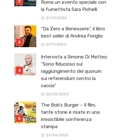
Roma un evento speciale con
la fumettista Sara Pichelli
21/07/2025
“Da Zero a Benessere”, il libro
best seller di Andrea Foriglio
01/11/2023
Intervista a Simone Di Matteo:
“Sono fiducioso sul
raggiungimento del quorum
sui referendum contro la
caccia”
02/05/2023
The Bob’s Burger – Il film,
tante storie e risate in una
irresistibile conferenza
stampa
23/05/2022