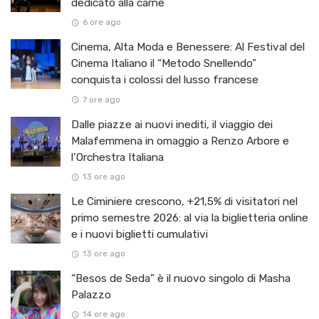
dedicato alla carne
6 ore ago
Cinema, Alta Moda e Benessere: Al Festival del
Cinema Italiano il “Metodo Snellendo”
conquista i colossi del lusso francese
7 ore ago
Dalle piazze ai nuovi inediti, il viaggio dei
Malafemmena in omaggio a Renzo Arbore e
l’Orchestra Italiana ​
13 ore ago
Le Ciminiere crescono, +21,5% di visitatori nel
primo semestre 2026: al via la biglietteria online
e i nuovi biglietti cumulativi
13 ore ago
“Besos de Seda” è il nuovo singolo di Masha
Palazzo
14 ore ago