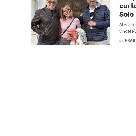
cort
Solo
Al via l
vincere”,
By
FRAN