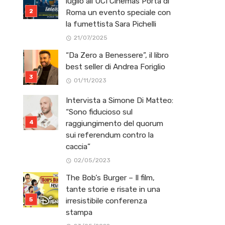
luglio all’UCI Cinemas Porta di
Roma un evento speciale con
la fumettista Sara Pichelli
21/07/2025
“Da Zero a Benessere”, il libro
best seller di Andrea Foriglio
01/11/2023
Intervista a Simone Di Matteo:
“Sono fiducioso sul
raggiungimento del quorum
sui referendum contro la
caccia”
02/05/2023
The Bob’s Burger – Il film,
tante storie e risate in una
irresistibile conferenza
stampa