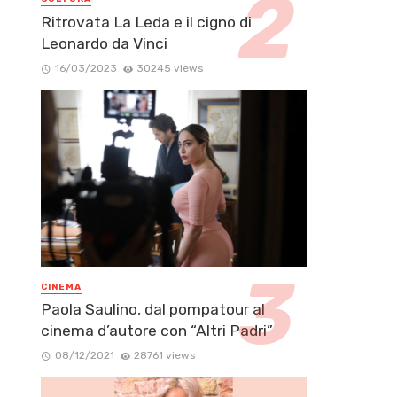
Ritrovata La Leda e il cigno di
Leonardo da Vinci
16/03/2023
30245 views
CINEMA
Paola Saulino, dal pompatour al
cinema d’autore con “Altri Padri”
08/12/2021
28761 views