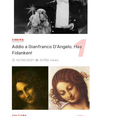
CINEMA
Addio a Gianfranco D’Angelo, Has
Fidanken!
15/08/2021
35782 views
CULTURA