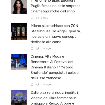
Il fenomeno Blue: Eleonora
Puglia firma una delle sorprese
cinematografiche dell’anno
12 ore ago
Milano si arricchisce con ZŌN
Steakhouse De Angeli: qualità,
ricerca e un nuovo concept
dedicato alla carne
1 giorno ago
Cinema, Alta Moda e
Benessere: Al Festival del
Cinema Italiano il “Metodo
Snellendo” conquista i colossi
del lusso francese
1 giorno ago
Dalle piazze ai nuovi inediti, il
viaggio dei Malafemmena in
omaggio a Renzo Arbore e