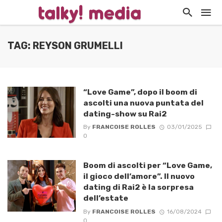
TAG: REYSON GRUMELLI
“Love Game”, dopo il boom di
ascolti una nuova puntata del
dating-show su Rai2
By
FRANCOISE ROLLES
03/01/2025
0
Boom di ascolti per “Love Game,
il gioco dell’amore”. Il nuovo
dating di Rai2 è la sorpresa
dell’estate
By
FRANCOISE ROLLES
16/08/2024
0