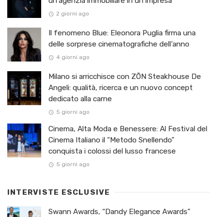
un’agenzia immobiliare in un’impresa
2 giorni ago
Il fenomeno Blue: Eleonora Puglia firma una
delle sorprese cinematografiche dell’anno
4 giorni ago
Milano si arricchisce con ZŌN Steakhouse De
Angeli: qualità, ricerca e un nuovo concept
dedicato alla carne
5 giorni ago
Cinema, Alta Moda e Benessere: Al Festival del
Cinema Italiano il “Metodo Snellendo”
conquista i colossi del lusso francese
5 giorni ago
INTERVISTE ESCLUSIVE
Swann Awards, “Dandy Elegance Awards”