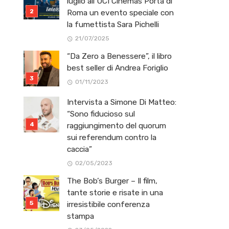
luglio all’UCI Cinemas Porta di
Roma un evento speciale con
la fumettista Sara Pichelli
21/07/2025
“Da Zero a Benessere”, il libro
best seller di Andrea Foriglio
01/11/2023
Intervista a Simone Di Matteo:
“Sono fiducioso sul
raggiungimento del quorum
sui referendum contro la
caccia”
02/05/2023
The Bob’s Burger – Il film,
tante storie e risate in una
irresistibile conferenza
stampa