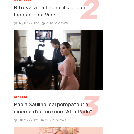
Ritrovata La Leda e il cigno di
Leonardo da Vinci
16/03/2023
30272 views
CINEMA
Paola Saulino, dal pompatour al
cinema d’autore con “Altri Padri”
08/12/2021
28791 views