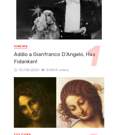
CINEMA
Addio a Gianfranco D’Angelo, Has
Fidanken!
15/08/2021
35809 views
CULTURA