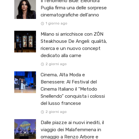
Il fenomeno Blue: Eleonora
Puglia firma una delle sorprese
cinematografiche dell’anno
1 giorno ago
Milano si arricchisce con ZŌN
Steakhouse De Angeli: qualità,
ricerca e un nuovo concept
dedicato alla carne
2 giorni ago
Cinema, Alta Moda e
Benessere: Al Festival del
Cinema Italiano il “Metodo
Snellendo” conquista i colossi
del lusso francese
2 giorni ago
Dalle piazze ai nuovi inediti, il
viaggio dei Malafemmena in
omaggio a Renzo Arbore e