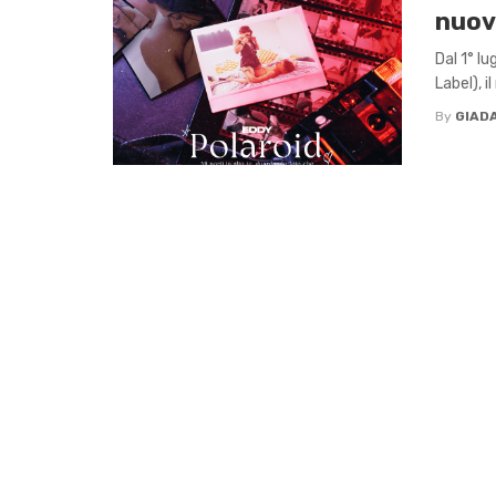
nuov
Dal 1° l
Label), i
By
GIADA