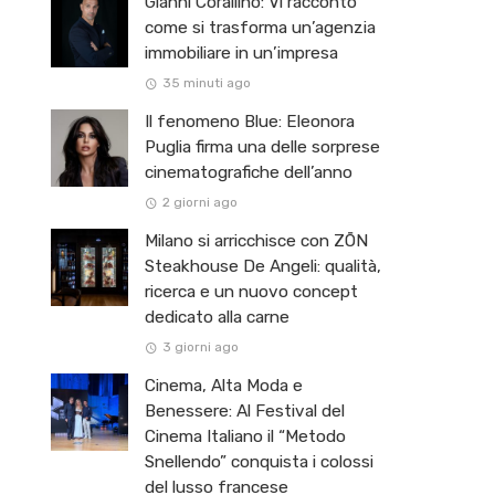
Gianni Corallino: Vi racconto
come si trasforma un’agenzia
immobiliare in un’impresa
35 minuti ago
Il fenomeno Blue: Eleonora
Puglia firma una delle sorprese
cinematografiche dell’anno
2 giorni ago
Milano si arricchisce con ZŌN
Steakhouse De Angeli: qualità,
ricerca e un nuovo concept
dedicato alla carne
3 giorni ago
Cinema, Alta Moda e
Benessere: Al Festival del
Cinema Italiano il “Metodo
Snellendo” conquista i colossi
del lusso francese