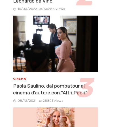
Leonardo da Vinci
16/03/2023
30285 views
CINEMA
Paola Saulino, dal pompatour al
cinema d’autore con “Altri Padri”
08/12/2021
28801 views