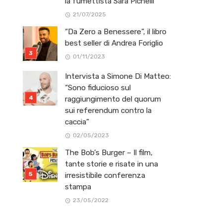
la fumettista Sara Pichelli
21/07/2025
“Da Zero a Benessere”, il libro
best seller di Andrea Foriglio
01/11/2023
Intervista a Simone Di Matteo:
“Sono fiducioso sul
raggiungimento del quorum
sui referendum contro la
caccia”
02/05/2023
The Bob’s Burger – Il film,
tante storie e risate in una
irresistibile conferenza
stampa
23/05/2022