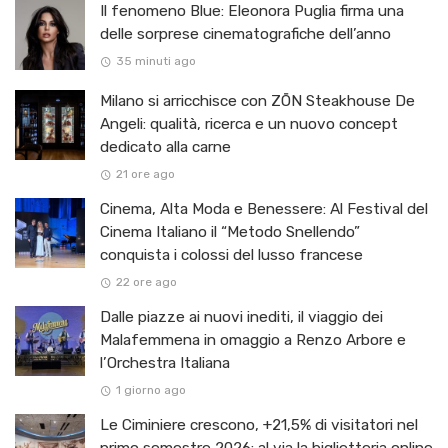
Il fenomeno Blue: Eleonora Puglia firma una
delle sorprese cinematografiche dell’anno
35 minuti ago
Milano si arricchisce con ZŌN Steakhouse De
Angeli: qualità, ricerca e un nuovo concept
dedicato alla carne
21 ore ago
Cinema, Alta Moda e Benessere: Al Festival del
Cinema Italiano il “Metodo Snellendo”
conquista i colossi del lusso francese
22 ore ago
Dalle piazze ai nuovi inediti, il viaggio dei
Malafemmena in omaggio a Renzo Arbore e
l’Orchestra Italiana ​
1 giorno ago
Le Ciminiere crescono, +21,5% di visitatori nel