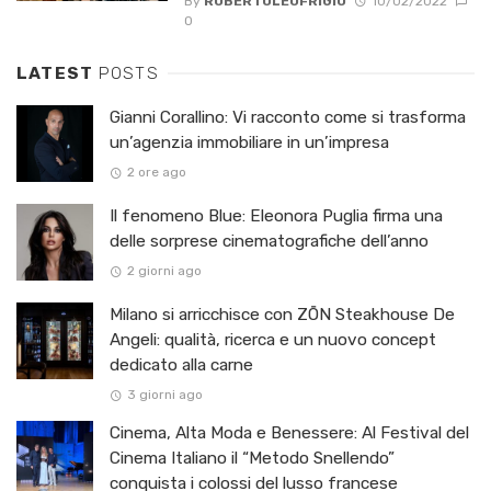
By
ROBERTOLEOFRIGIO
10/02/2022
0
LATEST
POSTS
Gianni Corallino: Vi racconto come si trasforma
un’agenzia immobiliare in un’impresa
2 ore ago
Il fenomeno Blue: Eleonora Puglia firma una
delle sorprese cinematografiche dell’anno
2 giorni ago
Milano si arricchisce con ZŌN Steakhouse De
Angeli: qualità, ricerca e un nuovo concept
dedicato alla carne
3 giorni ago
Cinema, Alta Moda e Benessere: Al Festival del
Cinema Italiano il “Metodo Snellendo”
conquista i colossi del lusso francese