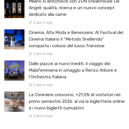
Milano si arricchisce con ZŌN Steakhouse De
Angeli: qualità, ricerca e un nuovo concept
dedicato alla carne
2 giorni ago
Cinema, Alta Moda e Benessere: Al Festival del
Cinema Italiano il “Metodo Snellendo”
conquista i colossi del lusso francese
2 giorni ago
Dalle piazze ai nuovi inediti, il viaggio dei
Malafemmena in omaggio a Renzo Arbore e
l’Orchestra Italiana ​
2 giorni ago
Le Ciminiere crescono, +21,5% di visitatori nel
primo semestre 2026: al via la biglietteria online
e i nuovi biglietti cumulativi
2 giorni ago