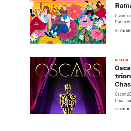
Roma
Il cinem
Parco del
By
ROBE
CINEMA
Osca
trion
Chas
Oscar 20
Coda, rem
By
ROBE