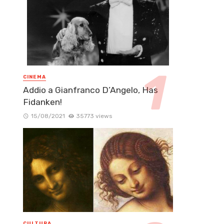
CINEMA
Addio a Gianfranco D’Angelo, Has
Fidanken!
15/08/2021
35773 views
CULTURA