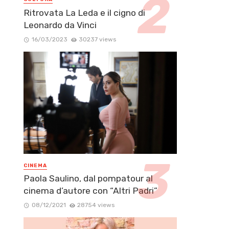
Ritrovata La Leda e il cigno di
Leonardo da Vinci
16/03/2023
30237 views
CINEMA
Paola Saulino, dal pompatour al
cinema d’autore con “Altri Padri”
08/12/2021
28754 views