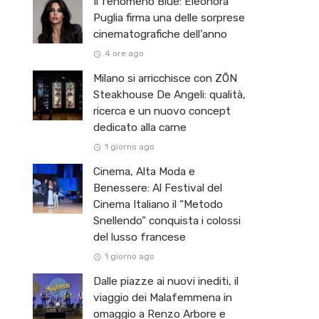
Il fenomeno Blue: Eleonora
Puglia firma una delle sorprese
cinematografiche dell’anno
4 ore ago
Milano si arricchisce con ZŌN
Steakhouse De Angeli: qualità,
ricerca e un nuovo concept
dedicato alla carne
1 giorno ago
Cinema, Alta Moda e
Benessere: Al Festival del
Cinema Italiano il “Metodo
Snellendo” conquista i colossi
del lusso francese
1 giorno ago
Dalle piazze ai nuovi inediti, il
viaggio dei Malafemmena in
omaggio a Renzo Arbore e