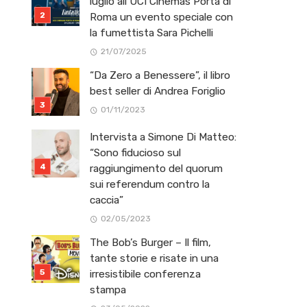
luglio all’UCI Cinemas Porta di
Roma un evento speciale con
la fumettista Sara Pichelli
21/07/2025
“Da Zero a Benessere”, il libro
best seller di Andrea Foriglio
01/11/2023
Intervista a Simone Di Matteo:
“Sono fiducioso sul
raggiungimento del quorum
sui referendum contro la
caccia”
02/05/2023
The Bob’s Burger – Il film,
tante storie e risate in una
irresistibile conferenza
stampa