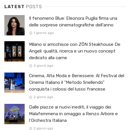
LATEST
POSTS
Il fenomeno Blue: Eleonora Puglia firma una
delle sorprese cinematografiche dell’anno
1 giorno ago
Milano si arricchisce con ZŌN Steakhouse De
Angeli: qualità, ricerca e un nuovo concept
dedicato alla carne
2 giorni ago
Cinema, Alta Moda e Benessere: Al Festival del
Cinema Italiano il “Metodo Snellendo”
conquista i colossi del lusso francese
2 giorni ago
Dalle piazze ai nuovi inediti, il viaggio dei
Malafemmena in omaggio a Renzo Arbore e
l’Orchestra Italiana ​
2 giorni ago