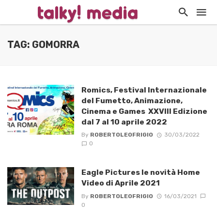
TAG: GOMORRA
Romics, Festival Internazionale
del Fumetto, Animazione,
Cinema e Games XXVIII Edizione
dal 7 al 10 aprile 2022
By
ROBERTOLEOFRIGIO
30/03/2022
0
Eagle Pictures le novità Home
Video di Aprile 2021
By
ROBERTOLEOFRIGIO
16/03/2021
0