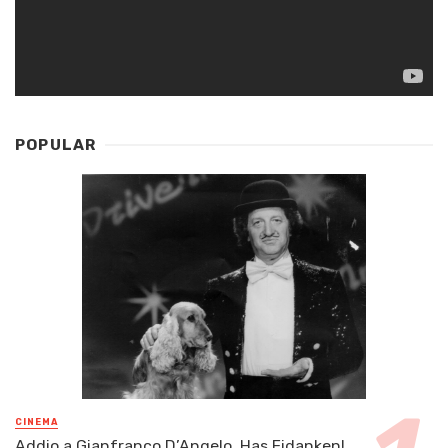
POPULAR
CINEMA
Addio a Gianfranco D’Angelo, Has Fidanken!