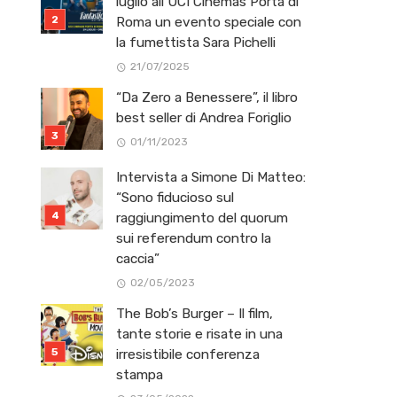
luglio all’UCI Cinemas Porta di
Roma un evento speciale con
la fumettista Sara Pichelli
21/07/2025
“Da Zero a Benessere”, il libro
best seller di Andrea Foriglio
01/11/2023
Intervista a Simone Di Matteo:
“Sono fiducioso sul
raggiungimento del quorum
sui referendum contro la
caccia”
02/05/2023
The Bob’s Burger – Il film,
tante storie e risate in una
irresistibile conferenza
stampa