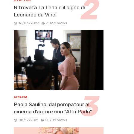
Ritrovata La Leda e il cigno di
Leonardo da Vinci
16/03/2023
30271 views
CINEMA
Paola Saulino, dal pompatour al
cinema d’autore con “Altri Padri”
08/12/2021
28789 views