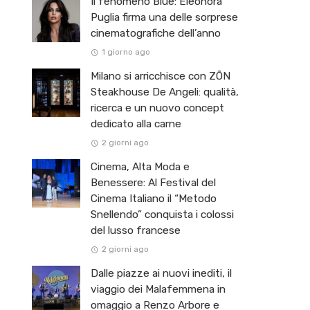
Il fenomeno Blue: Eleonora
Puglia firma una delle sorprese
cinematografiche dell’anno
1 giorno ago
Milano si arricchisce con ZŌN
Steakhouse De Angeli: qualità,
ricerca e un nuovo concept
dedicato alla carne
2 giorni ago
Cinema, Alta Moda e
Benessere: Al Festival del
Cinema Italiano il “Metodo
Snellendo” conquista i colossi
del lusso francese
2 giorni ago
Dalle piazze ai nuovi inediti, il
viaggio dei Malafemmena in
omaggio a Renzo Arbore e