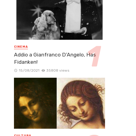
CINEMA
Addio a Gianfranco D’Angelo, Has
Fidanken!
15/08/2021
35808 views
CULTURA