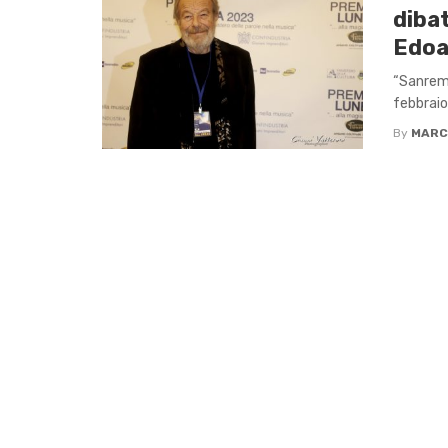
dibat
Edoa
“Sanremo
febbraio,
By
MARC