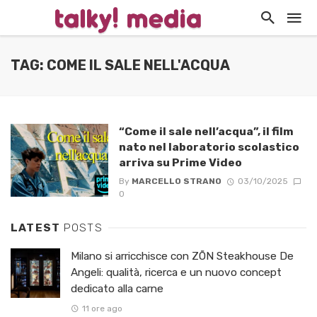
TAG: COME IL SALE NELL'ACQUA
“Come il sale nell’acqua”, il film
nato nel laboratorio scolastico
arriva su Prime Video
By
MARCELLO STRANO
03/10/2025
0
LATEST
POSTS
Milano si arricchisce con ZŌN Steakhouse De
Angeli: qualità, ricerca e un nuovo concept
dedicato alla carne
11 ore ago