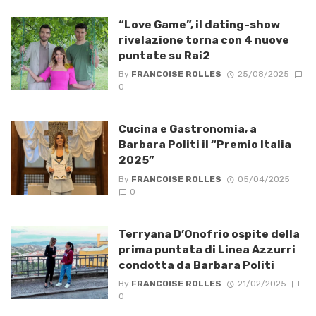
“Love Game”, il dating-show
rivelazione torna con 4 nuove
puntate su Rai2
By
FRANCOISE ROLLES
25/08/2025
0
Cucina e Gastronomia, a
Barbara Politi il “Premio Italia
2025”
By
FRANCOISE ROLLES
05/04/2025
0
Terryana D’Onofrio ospite della
prima puntata di Linea Azzurri
condotta da Barbara Politi
By
FRANCOISE ROLLES
21/02/2025
0