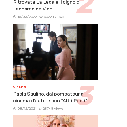
Ritrovata La Leda e il cigno di
Leonardo da Vinci
16/03/2023
30231 views
CINEMA
Paola Saulino, dal pompatour al
cinema d’autore con “Altri Padri”
08/12/2021
28748 views