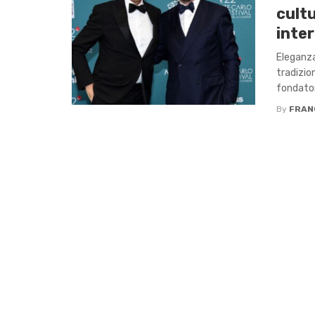
cult
inte
Eleganza
tradizion
fondatore
By
FRAN