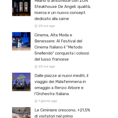
Milano si arricchisce con ZŌN
Steakhouse De Angeli: qualità,
ricerca e un nuovo concept
dedicato alla carne
20 ore ago
Cinema, Alta Moda e
Benessere: Al Festival del
Cinema Italiano il “Metodo
Snellendo” conquista i colossi
del lusso francese
20 ore ago
Dalle piazze ai nuovi inediti, il
viaggio dei Malafemmena in
omaggio a Renzo Arbore e
l’Orchestra Italiana ​
1 giorno ago
Le Ciminiere crescono, +21,5%
di visitatori nel primo