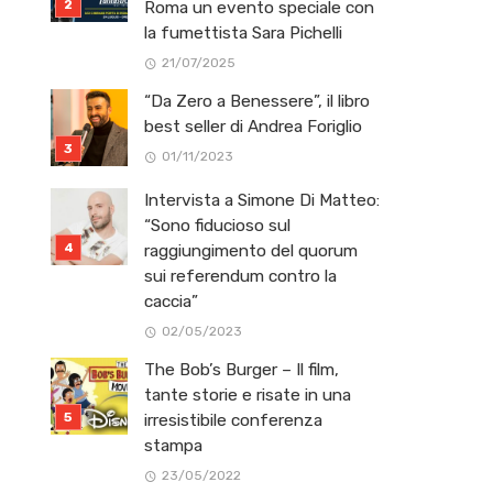
Roma un evento speciale con
la fumettista Sara Pichelli
21/07/2025
“Da Zero a Benessere”, il libro
best seller di Andrea Foriglio
01/11/2023
Intervista a Simone Di Matteo:
“Sono fiducioso sul
raggiungimento del quorum
sui referendum contro la
caccia”
02/05/2023
The Bob’s Burger – Il film,
tante storie e risate in una
irresistibile conferenza
stampa
23/05/2022