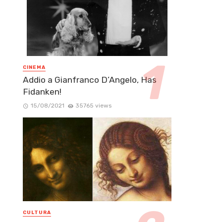
CINEMA
Addio a Gianfranco D’Angelo, Has
Fidanken!
15/08/2021
35765 views
CULTURA