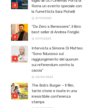
luglio all’UCI Cinemas Porta di
Roma un evento speciale con
la fumettista Sara Pichelli
21/07/2025
“Da Zero a Benessere”, il libro
best seller di Andrea Foriglio
01/11/2023
Intervista a Simone Di Matteo:
“Sono fiducioso sul
raggiungimento del quorum
sui referendum contro la
caccia”
02/05/2023
The Bob’s Burger – Il film,
tante storie e risate in una
irresistibile conferenza
stampa