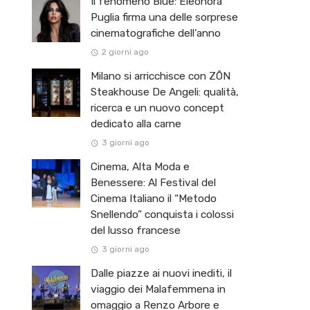
Il fenomeno Blue: Eleonora
Puglia firma una delle sorprese
cinematografiche dell’anno
2 giorni ago
Milano si arricchisce con ZŌN
Steakhouse De Angeli: qualità,
ricerca e un nuovo concept
dedicato alla carne
3 giorni ago
Cinema, Alta Moda e
Benessere: Al Festival del
Cinema Italiano il “Metodo
Snellendo” conquista i colossi
del lusso francese
3 giorni ago
Dalle piazze ai nuovi inediti, il
viaggio dei Malafemmena in
omaggio a Renzo Arbore e