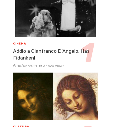
CINEMA
Addio a Gianfranco D’Angelo, Has
Fidanken!
15/08/2021
35820 views
CULTURA