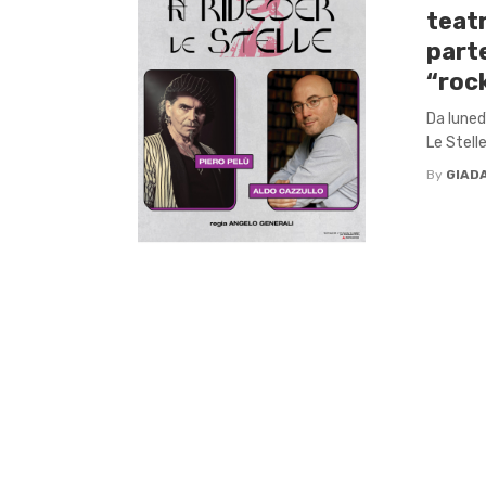
teatr
parte
“roc
Da luned
Le Stelle
By
GIADA