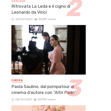
Ritrovata La Leda e il cigno di
Leonardo da Vinci
16/03/2023
30281 views
CINEMA
Paola Saulino, dal pompatour al
cinema d’autore con “Altri Padri”
08/12/2021
28798 views