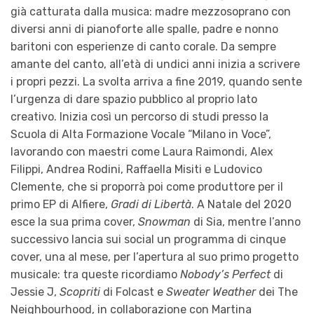
già catturata dalla musica: madre mezzosoprano con
diversi anni di pianoforte alle spalle, padre e nonno
baritoni con esperienze di canto corale. Da sempre
amante del canto, all’età di undici anni inizia a scrivere
i propri pezzi. La svolta arriva a fine 2019, quando sente
l’urgenza di dare spazio pubblico al proprio lato
creativo. Inizia così un percorso di studi presso la
Scuola di Alta Formazione Vocale “Milano in Voce”,
lavorando con maestri come Laura Raimondi, Alex
Filippi, Andrea Rodini, Raffaella Misiti e Ludovico
Clemente, che si proporrà poi come produttore per il
primo EP di Alfiere,
Gradi di Libertà
. A Natale del 2020
esce la sua prima cover,
Snowman
di Sia, mentre l’anno
successivo lancia sui social un programma di cinque
cover, una al mese, per l’apertura al suo primo progetto
musicale: tra queste ricordiamo
Nobody’s Perfect
di
Jessie J,
Scopriti
di Folcast e
Sweater Weather
dei The
Neighbourhood, in collaborazione con Martina