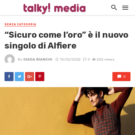
SENZA CATEGORIA
“Sicuro come l’oro” è il nuovo
singolo di Alfiere
By
GIADA BIANCHI
15/02/2022
0
652 views
0