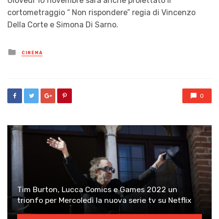
Giovedì 10 novembre sarà anche proiettato il
cortometraggio “ Non rispondere” regia di Vincenzo
Della Corte e Simona Di Sarno.
Posted
CINEMA
in
0
Tim Burton, Lucca Comics e Games 2022 un
trionfo per Mercoledì la nuova serie tv su Netflix