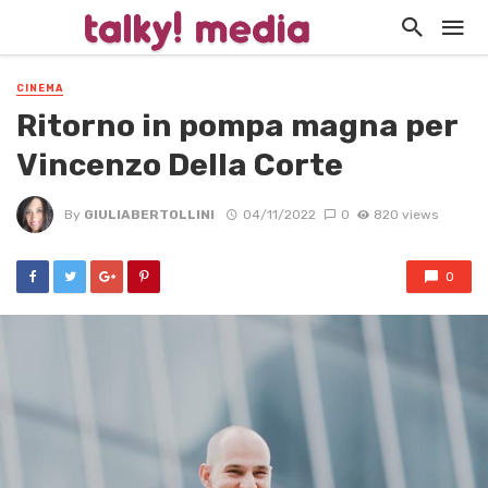
CINEMA
Ritorno in pompa magna per
Vincenzo Della Corte
By
GIULIABERTOLLINI
04/11/2022
0
820 views
0