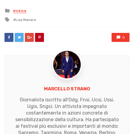
Posted
MUSICA
in
Tagged
Lisa Manara
with
0
MARCELLO STRANO
Giornalista iscritto all'Odg, Fnsi, Ucsi, Ussi,
Ugis, Sngci. Un attivista impegnato
costantemente in azioni concrete di
sensibilizzazione della cultura. Ha partecipato
ai festival più esclusivi e importanti al mondo:
Sanremo, Taormina, Roma, Venezia, Berlino,