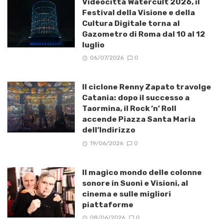
Videocittà Watercult 2026, il
Festival della Visione e della
Cultura Digitale torna al
Gazometro di Roma dal 10 al 12
luglio
06/07/2026
0
Il ciclone Renny Zapato travolge
Catania: dopo il successo a
Taormina, il Rock ’n’ Roll
accende Piazza Santa Maria
dell’Indirizzo
19/06/2026
0
Il magico mondo delle colonne
sonore in Suoni e Visioni, al
cinema e sulle migliori
piattaforme
08/06/2026
0