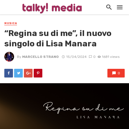
MUSICA
“Regina su di me”, il nuovo
singolo di Lisa Manara
By
MARCELLO STRANO
15/04/2024
0
1681 views
0