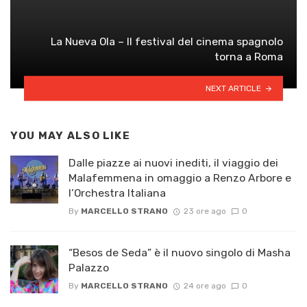
La Nueva Ola – Il festival del cinema spagnolo
torna a Roma
NEXT ARTICLE
YOU MAY ALSO LIKE
Dalle piazze ai nuovi inediti, il viaggio dei
Malafemmena in omaggio a Renzo Arbore e
l’Orchestra Italiana ​
By
MARCELLO STRANO
23 ore ago
0
“Besos de Seda” è il nuovo singolo di Masha
Palazzo
By
MARCELLO STRANO
24 ore ago
0