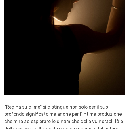
“Regina su di me” si distingue non solo per il suo
profondo significato ma anche per l’intima produzione
che mira ad esplorare le dinamiche della vulnerabilità e
della resilienza. Il singolo è un promemoria del potere