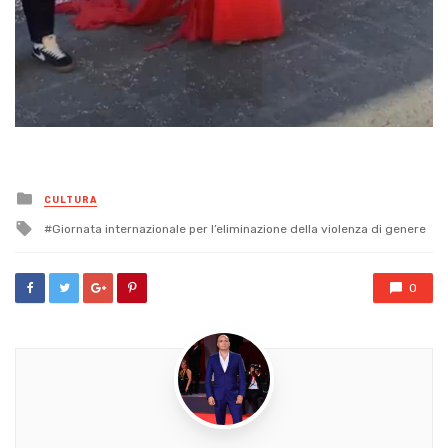
Posted
CULTURA
in
Tagged
Giornata internazionale per l’eliminazione della violenza di genere
with
0