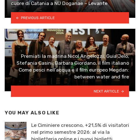
cuore di Catania a NÜ Doganae – Levante
PREVIOUS ARTICLE
Premiati la madrina Nicol Angelozzi, Guia Jelo,
Stefania Casini, Barbara Giordano, il film italiano
Come pesci nell’acqua e il film europeo Megdan:
between water and fire
NEXT ARTICLE
YOU MAY ALSO LIKE
Le Ciminiere crescono, +21,5% di visitatori
nel primo semestre 2026: al via la
biglietteria online e i nuovi biglietti