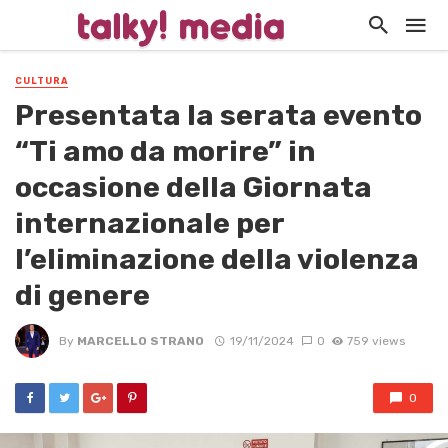
CULTURA
Presentata la serata evento
“Ti amo da morire” in
occasione della Giornata
internazionale per
l’eliminazione della violenza
di genere
By
MARCELLO STRANO
19/11/2024
0
759 views
0