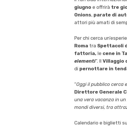
giugno
e offrirà
tre gio
Onions
,
parate di aut
attori più amati di semp
Per chi cerca un’esperi
Roma
tra
Spettacoli d
fattoria,
le
cene in T
elementi
”. Il
Villaggio 
di
pernottare in tend
“
Oggi il pubblico cerca
Direttore Generale C
una vera vacanza in un 
mondi diversi, tra attraz
Calendario e biglietti s