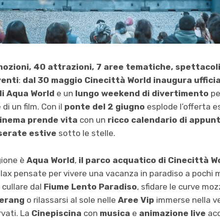
emozioni, 40 attrazioni, 7 aree tematiche, spettacoli
venti
:
dal 30 maggio Cinecittà World
inaugura uffici
di Aqua World
e un
lungo weekend di divertimento
pe
i un film. Con il
ponte del 2 giugno
esplode l’offerta e
cinema prende vita
con un
ricco calendario di appu
 serate estive
sotto le stelle.
gione è
Aqua World
,
il parco acquatico di Cinecittà W
elax pensate per vivere una vacanza in paradiso a pochi 
 cullare dal
Fiume Lento Paradiso
, sfidare le curve moz
erang
o rilassarsi al sole nelle
Aree Vip
immerse nella ve
rvati. La
Cinepiscina
con
musica
e
animazione live
acc