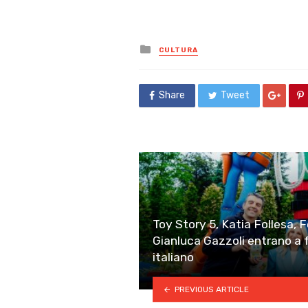
Posted
CULTURA
in
Share
Tweet
Toy Story 5, Katia Follesa, 
Gianluca Gazzoli entrano a f
italiano
PREVIOUS ARTICLE