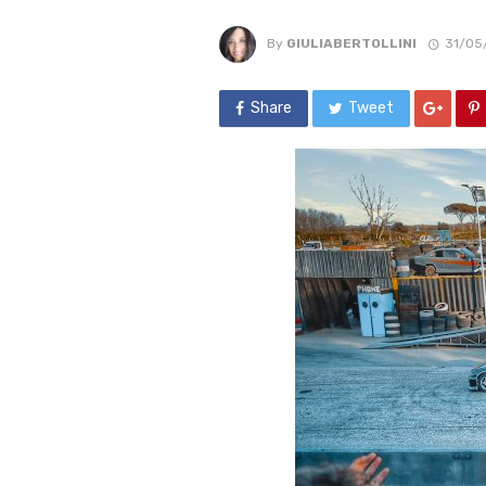
By
GIULIABERTOLLINI
31/05
Share
Tweet