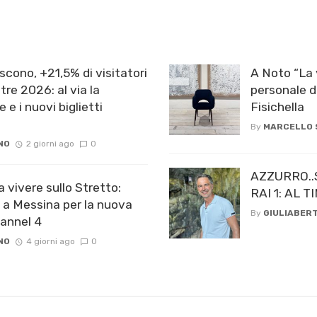
scono, +21,5% di visitatori
A Noto “La 
re 2026: al via la
personale d
e e i nuovi biglietti
Fisichella
By
MARCELLO
NO
2 giorni ago
0
AZZURRO..
a vivere sullo Stretto:
RAI 1: AL
 a Messina per la nuova
By
GIULIABERT
hannel 4
NO
4 giorni ago
0