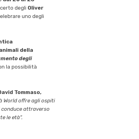
ncerto degli
Oliver
elebrare uno degli
ntica
 animali della
amento degli
n la possibilità
David Tommaso,
 World offre agli ospiti
li conduce attraverso
te le età”.