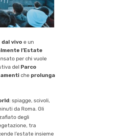
 dal vivo
e un
almente l’Estate
nsato per chi vuole
stiva del
Parco
ntamenti
che
prolunga
orld
: spiagge, scivoli,
minuti da Roma. Gli
zafiato degli
getazione, tra
ende l’estate insieme