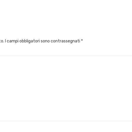
to.
I campi obbligatori sono contrassegnati
*