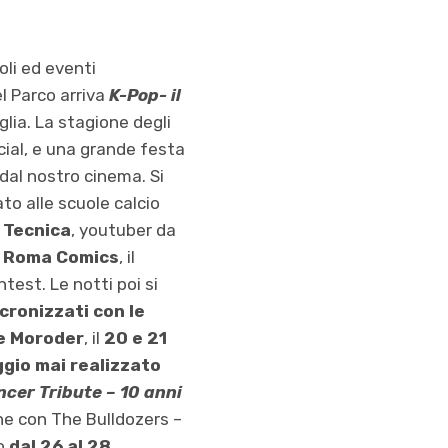
oli ed eventi
el Parco arriva
K-Pop- il
glia. La stagione degli
ocial, e una grande festa
dal nostro cinema. Si
ato alle scuole calcio
 Tecnica
, youtuber da
n
Roma Comics
,
il
ntest. Le notti poi si
ncronizzati con le
e Moroder
, il
20 e 21
ggio mai realizzato
cer Tribute – 10 anni
one con The Bulldozers –
co
dal 26 al 28