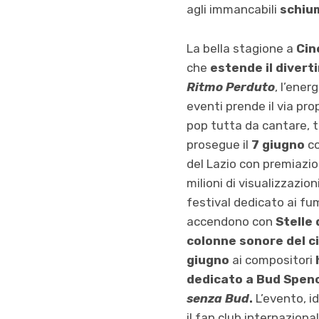
agli
immancabili
schiu
La bella stagione a
Cin
che
estende il divert
Ritmo Perduto
, l’ener
eventi prende il via prop
pop tutta da cantare, t
prosegue il
7 giugno
c
del Lazio con premiazion
milioni di visualizzazio
festival dedicato ai fum
accendono con
Stelle 
colonne sonore del ci
giugno
ai compositori
dedicato a Bud Spence
senza Bud
.
L’evento, i
il fan club internaziona