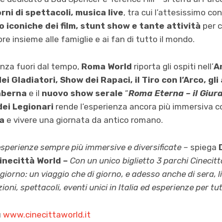
rni di spettacoli, musica live
,
tra cui l’attesissimo co
o iconiche dei film, stunt show e tante attività
per c
re insieme alle famiglie e ai fan di tutto il mondo.
enza fuori dal tempo,
Roma World
riporta gli ospiti nell’
A
ei Gladiatori, Show dei Rapaci, il Tiro con l’Arco, gli
aberna
e il
nuovo show serale
“
Roma Eterna – il Giur
dei Legionari
rende l’esperienza ancora più immersiva co
a
e vivere una giornata da antico romano.
 esperienze sempre più immersive e diversificate –
spiega
inecittà World –
Con un unico biglietto 3 parchi Cinecittà
giorno: un viaggio che di giorno, e adesso anche di sera, 
ioni, spettacoli, eventi unici in Italia ed esperienze per tut
u
www.cinecittaworld.it