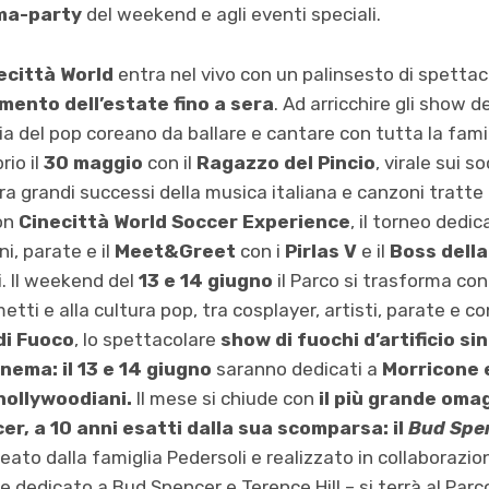
ma-party
del weekend e agli eventi speciali.
ecittà World
entra nel vivo con un palinsesto di spettac
imento dell’estate fino a sera
. Ad arricchire gli show d
gia del pop coreano da ballare e cantare con tutta la fami
rio il
30 maggio
con il
Ragazzo del Pincio
, virale sui s
ra grandi successi della musica italiana e canzoni tratte 
on
Cinecittà World Soccer Experience
, il torneo dedic
i, parate e il
Meet&Greet
con i
Pirlas V
e il
Boss della
ni. Il weekend del
13 e 14 giugno
il Parco si trasforma co
etti e alla cultura pop, tra cosplayer, artisti, parate e co
di Fuoco
, lo spettacolare
show di fuochi d’artificio si
nema: il 13 e 14 giugno
saranno dedicati a
Morricone 
hollywoodiani.
Il mese si chiude con
il più grande oma
r, a 10 anni esatti dalla sua scomparsa: il
Bud Spen
deato dalla famiglia Pedersoli e realizzato in collaborazi
le dedicato a Bud Spencer e Terence Hill – si terrà al Par