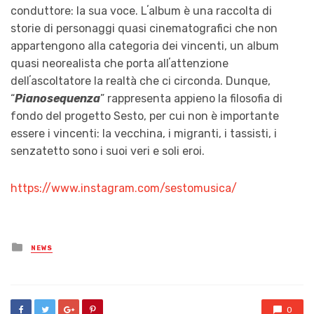
conduttore: la sua voce. Lʼalbum è una raccolta di
storie di personaggi quasi cinematografici che non
appartengono alla categoria dei vincenti, un album
quasi neorealista che porta allʼattenzione
dellʼascoltatore la realtà che ci circonda. Dunque,
“
Pianosequenza
” rappresenta appieno la filosofia di
fondo del progetto Sesto, per cui non è importante
essere i vincenti: la vecchina, i migranti, i tassisti, i
senzatetto sono i suoi veri e soli eroi.
https://www.instagram.com/sestomusica/
Posted
NEWS
in
0