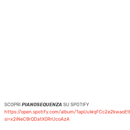
SCOPRI
PIANOSEQUENZA
SU SPOTIFY
https://open.spotify.com/album/1apUuWqFCc2e2kwaoEt
si=x2iNeC8rQDatX0RrUcoAzA