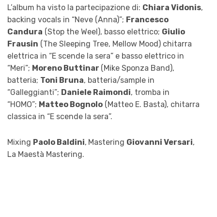
L’album ha visto la partecipazione di:
Chiara Vidonis
,
backing vocals in “Neve (Anna)”;
Francesco
Candura
(Stop the Weel), basso elettrico;
Giulio
Frausin
(The Sleeping Tree, Mellow Mood) chitarra
elettrica in “E scende la sera” e basso elettrico in
“Meri”;
Moreno Buttinar
(Mike Sponza Band),
batteria;
Toni Bruna
, batteria/sample in
“Galleggianti”;
Daniele Raimondi
, tromba in
“HOMO”;
Matteo Bognolo
(Matteo E. Basta), chitarra
classica in “E scende la sera”.
Mixing
Paolo Baldini
,
Mastering
Giovanni Versari
,
La Maestà Mastering.