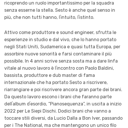
ricoprendo un ruolo importantissimo per la squadra
senza esserne la stella. Sesto è anche quel senso in
più, che non tutti hanno, lʼintuito, lʼistinto.
Attivo come produttore e sound engineer, sfrutta le
esperienze in studio e dal vivo, che lo hanno portato
negli Stati Uniti, Sudamerica e quasi tutta Europa, per
assorbire nuove sonorità e farsi contaminare il più
possibile. In 4 anni scrive senza sosta ma a dare linfa
vitale al nuovo lavoro è lʼincontro con Paolo Baldini,
bassista, produttore e dub master di fama
internazionale che ha portato Sesto a riscrivere,
riarrangiare e poi riscrivere ancora gran parte dei brani.
Da questo lavoro escono i brani che faranno parte
dellʼalbum dʼesordio, “Pianosequenza”, in uscita a inizio
2022 per Le Siepi Dischi. Dodici brani che vanno a
toccare stili diversi, da Lucio Dalla a Bon Iver, passando
per i The National, ma che mantengono un unico filo