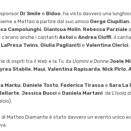
i sponsor
Dr Smile
e
Bidoo
, ha visto davvero una lunghis
insieme a Matteo a partire dal suo amico
Gerge Ciupilian
uca Campolunghi
,
Gianlcua Molin
,
Rebecca Parziale
e
ati c’erano anche i cantanti
Astol
e
Andrea Cioffi
, il can
i
LaPresa Twins
,
Giulia Paglianiti
e
Valentina Clerici
.
e di ospiti tra il Web e la Tv, da
Uomini e Donne
Joele Mi
yrea Stabile
,
Maui
,
Valentina Rapisarda
,
Nick Pirlo
,
ea Marku
,
Daniele Tosto
,
Federica Tirassa
e
Sara La 
Bellarte
,
Jessica Bucci
e
Daniela Martani
de
L’Isola 
lcio).
di Matteo Diamante è stato davvero un evento unico ed
ova.