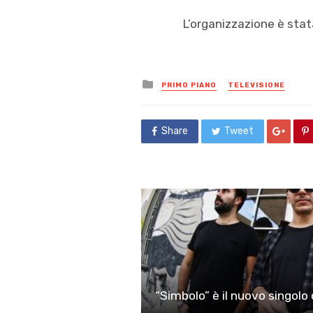
L’organizzazione è sta
Posted
PRIMO PIANO
TELEVISIONE
in
Share
Tweet
“Simbolo” è il nuovo singol