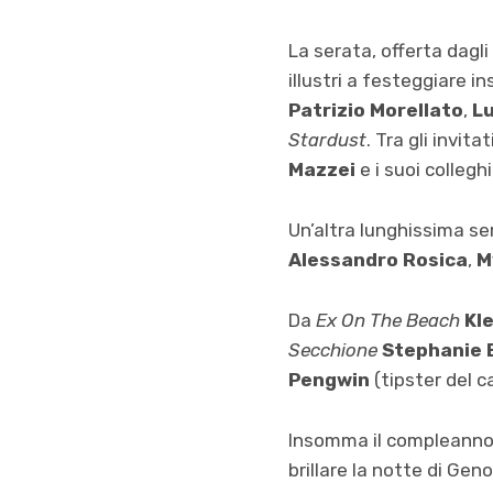
La serata, offerta dagl
illustri a festeggiare 
Patrizio Morellato
,
L
Stardust
. Tra gli invit
Mazzei
e i suoi collegh
Un’altra lunghissima seri
Alessandro Rosica
,
M
Da
Ex On The Beach
Kl
Secchione
Stephanie 
Pengwin
(tipster del ca
Insomma il compleanno 
brillare la notte di Gen