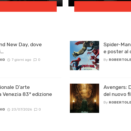
and New Day, dove
Spider-Man:
i…
e poster al 
GIO
7 giorni ago
0
By
ROBERTOLE
ionale D’arte
Avengers: Do
 Venezia 83° edizione
del nuovo f
By
ROBERTOLE
GIO
23/07/2026
0