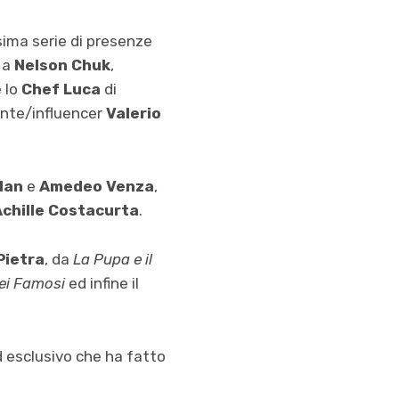
sima serie di presenze
, a
Nelson Chuk
,
 lo
Chef Luca
di
tante/influencer
Valerio
lan
e
Amedeo Venza
,
Achille Costacurta
.
Pietra
, da
La Pupa e il
dei Famosi
ed infine il
 esclusivo che ha fatto