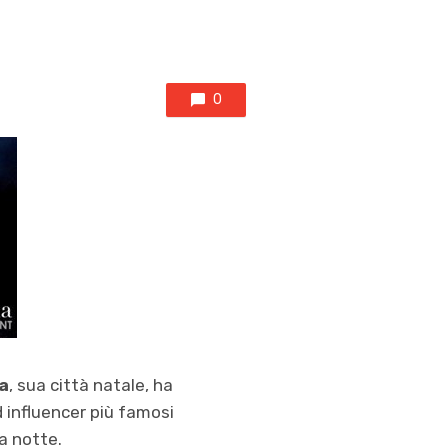
0
a
, sua città natale, ha
d influencer più famosi
la notte.