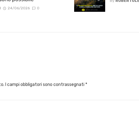
By
ROBERTOLE
I
24/06/2026
0
to.
I campi obbligatori sono contrassegnati
*