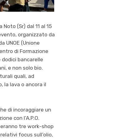
Noto (Sr) dal 11 al 15
evento, organizzato da
e da UNOE (Unione
Centro di Formazione
 dodici bancarelle
ni, e non solo bio.
urali quali, ad
, la lava o ancora il
che di incoraggiare un
ione con l’A.P.O.
olgeranno tre work-shop
elativi focus sull’olio,