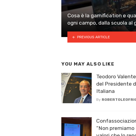
Cosa è la gamification e qu
ogni campo, dalla scuola al 
PREVIOUS ARTICLE
YOU MAY ALSO LIKE
Teodoro Valent
del Presidente d
Italiana
By
ROBERTOLEOFRI
Confassociazion
“Non premiamo s
valori che lo ren