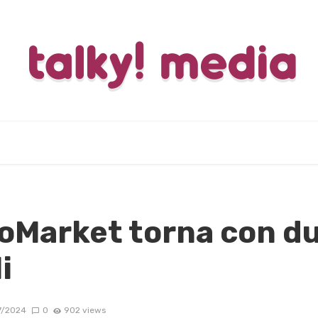
oMarket torna con du
i
7/2024
0
902 views