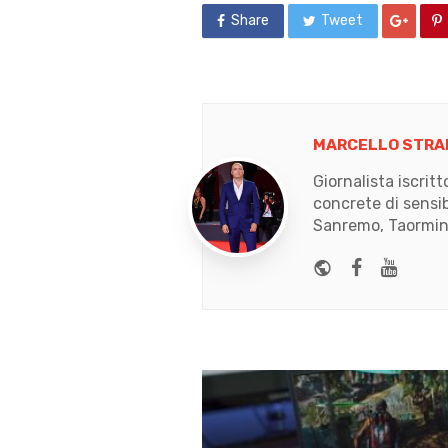
Share
Tweet
MARCELLO STRA
Giornalista iscrit
concrete di sensib
Sanremo, Taormina
Website
Faceboo
Yout