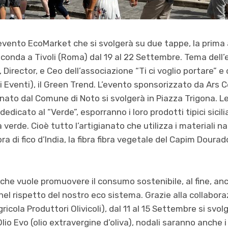
vento EcoMarket che si svolgerà su due tappe, la prima a 
conda a Tivoli (Roma) dal 19 al 22 Settembre. Tema dell’
 Director, e Ceo dell’associazione “Ti ci voglio portare” 
 Eventi), il Green Trend. L’evento sponsorizzato da Ars 
nato dal Comune di Noto si svolgerà in Piazza Trigona. Le
edicato al “Verde”, esporranno i loro prodotti tipici sicilia
 verde. Cioè tutto l’artigianato che utilizza i materiali nat
bra di fico d’India, la fibra fibra vegetale del Capim Dourado
 che vuole promuovere il consumo sostenibile, al fine, an
l rispetto del nostro eco sistema. Grazie alla collaboraz
ricola Produttori Olivicoli), dal 11 al 15 Settembre si sv
io Evo (olio extravergine d’oliva), nodali saranno anche i r