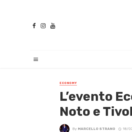
ECONOMY
L’evento Ec
Noto e Tivol
By
MARCELLO STRANO
18/0