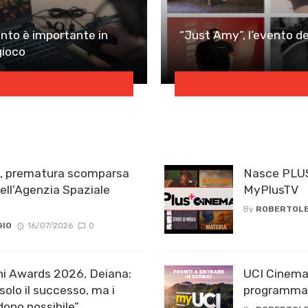
anto è importante in
“Just Amy”, l’evento de
gioco
e, prematura scomparsa
Nasce PLUS
ell’Agenzia Spaziale
MyPlusTV
By
ROBERTOLE
GIO
16/07/2026
0
i Awards 2026, Deiana:
UCI Cinemas
olo il successo, ma i
programma 
dono possibile”