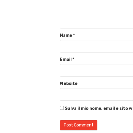
Name
*
Email
*
Website
Salva il mio nome, email e sito