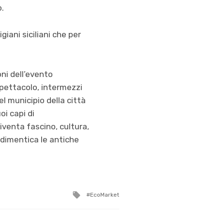
o.
giani siciliani che per
oni dell’evento
spettacolo, intermezzi
el municipio della città
oi capi di
diventa fascino, cultura,
n dimentica le antiche
Tagged
EcoMarket
with