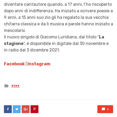
diventare cantautore quando, a 17 anni, l’ho riscoperto
dopo anni di indifferenza. Ha iniziato a scrivere poesie a
9 anni, a 15 anni suo zio gli ha regalato la sua vecchia
chitarra classica e da lì musica e parole hanno iniziato a
mescolarsi.
Il nuovo singolo di Giacomo Luridiana, dal titolo “
La
stagione
”, è disponibile in digitale dal 30 novembre e
in radio dal 3 dicembre 2021.
Facebook
|
Instagram
Posted
NEWS
in
0