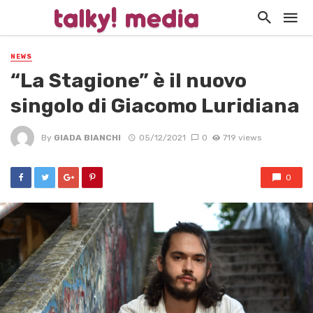
NEWS
“La Stagione” è il nuovo
singolo di Giacomo Luridiana
By
GIADA BIANCHI
05/12/2021
0
719 views
0