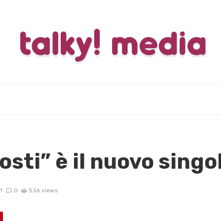
sti” è il nuovo singol
1
0
536 views