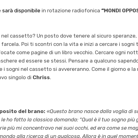
e
sarà disponibile
in rotazione radiofonica
“
MONDI OPPOS
nel cassetto? Un posto dove tenere al sicuro speranze, 
farcela. Poi ti scontri con la vita e inizi a cercare i sogni 
focate come pagine di un libro vecchio. Cercare ogni notte
maschere ed essere se stessi. Pensare a qualcuno sapendo
e i sogni nel cassetto si avvereranno. Come il giorno e l
uovo singolo di
Chriss
.
oposito del brano:
«Questo brano nasce dalla voglia di s
e ho fatto la classica domanda: “Qual è il tuo sogno più g
rie più mi concentravo nei suoi occhi, ed era come se m
 mondo alla ricerca di un qualcosa. Allora è in quel momen