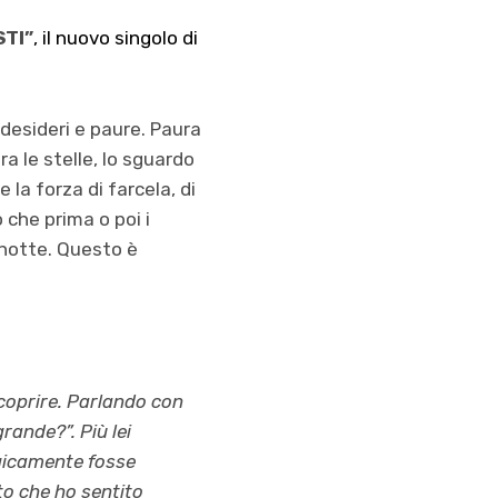
TI”
, il nuovo singolo di
desideri e paure. Paura
tra le stelle, lo sguardo
 la forza di farcela, di
 che prima o poi i
a notte. Questo è
coprire. Parlando con
rande?”. Più lei
agicamente fosse
to che ho sentito