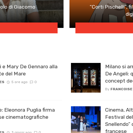
golo di Giacomo
“Corti Pischelli”, 
dig
 e Mary De Gennaro alla
Milano si a
te del Mare
De Angeli: q
concept ded
ES
5 ore ago
0
By
FRANCOISE
: Eleonora Puglia firma
Cinema, Alt
ese cinematografiche
Festival de
Snellendo” c
francese
ES
3 giorni ago
0