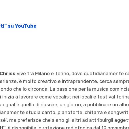
ti” su YouTube
Chriss
vive tra Milano e Torino, dove quotidianamente ce
erienze, è molto creativo e intraprendente, cerca sempre
ondo che lo circonda. La passione per la musica cominci
 inizia a lavorare come vocalist nei locali e festival torin
o goal è quello di riuscire, un giorno, a pubblicare un al
ianamente studia canto, pianoforte, chitarra e songwriti
sé”, ma preferisce che siano gli altri ad attribuirgli aggett
ti”
, è disponibile in rotazione radiofonica dal 19 novembr