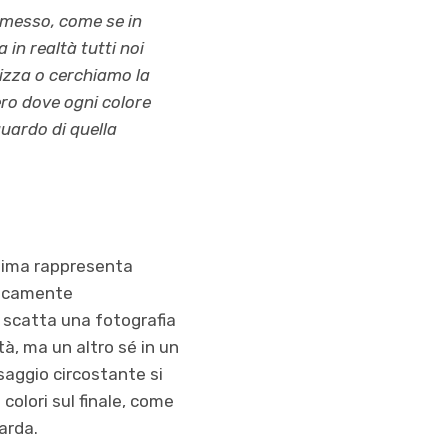
asmesso, come se in
in realtà tutti noi
lizza o cerchiamo la
ero dove ogni colore
guardo di quella
ltima rappresenta
ricamente
, scatta una fotografia
à, ma un altro sé in un
esaggio circostante si
colori sul finale, come
arda.