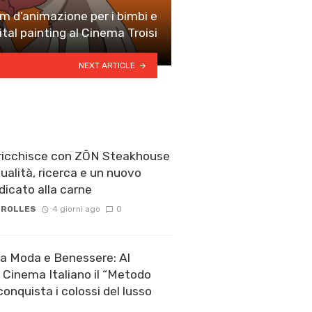
film d’animazione per i bimbi e
ital painting al Cinema Troisi
NEXT ARTICLE
rricchisce con ZŌN Steakhouse
ualità, ricerca e un nuovo
icato alla carne
 ROLLES
4 giorni ago
0
a Moda e Benessere: Al
l Cinema Italiano il “Metodo
onquista i colossi del lusso