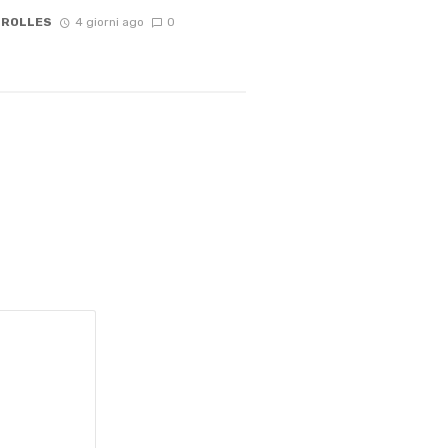
 ROLLES
4 giorni ago
0