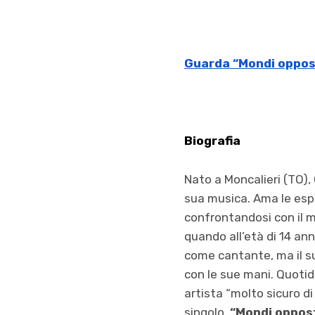
Guarda “Mondi oppos
Biografia
Nato a Moncalieri (TO),
sua musica. Ama le esp
confrontandosi con il m
quando all’età di 14 anni
come cantante, ma il su
con le sue mani. Quotid
artista “molto sicuro di 
singolo,
“Mondi oppos