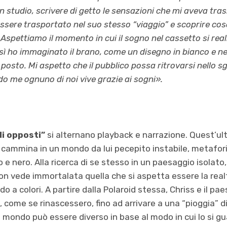
in studio, scrivere di getto le sensazioni che mi aveva tr
sere trasportato nel suo stesso “viaggio” e scoprire cosa 
 Aspettiamo il momento in cui il sogno nel cassetto si rea
osì ho immaginato il brano, come un disegno in bianco e n
 posto. Mi aspetto che il pubblico possa ritrovarsi nello s
 me ognuno di noi vive grazie ai sogni».
di opposti”
si alternano playback e narrazione. Quest’u
e cammina in un mondo da lui pecepito instabile, metafo
 e nero. Alla ricerca di se stesso in un paesaggio isolato
non vede immortalata quella che si aspetta essere la realt
 a colori. A partire dalla Polaroid stessa, Chriss e il pa
come se rinascessero, fino ad arrivare a una “pioggia” di 
o mondo può essere diverso in base al modo in cui lo si gu