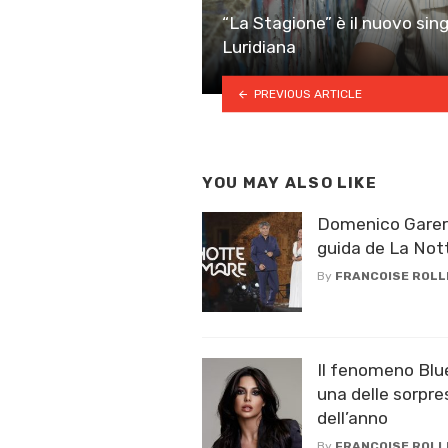
“La Stagione” è il nuovo sin
Luridiana
PREVIOUS ARTICLE
YOU MAY ALSO LIKE
Domenico Gareri
guida de La Not
By
FRANCOISE ROLL
Il fenomeno Blue
una delle sorpr
dell’anno
By
FRANCOISE ROLL