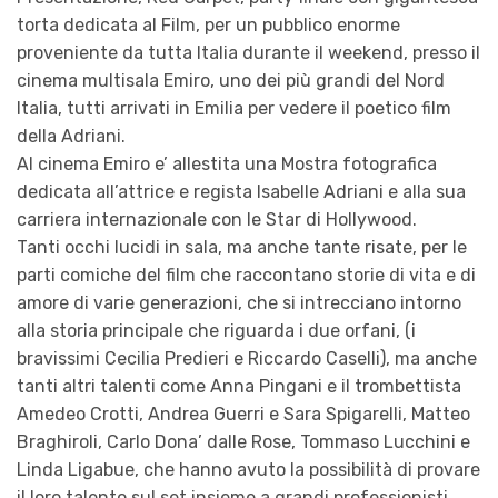
torta dedicata al Film, per un pubblico enorme
proveniente da tutta Italia durante il weekend, presso il
cinema multisala Emiro, uno dei più grandi del Nord
Italia, tutti arrivati in Emilia per vedere il poetico film
della Adriani.
Al cinema Emiro e’ allestita una Mostra fotografica
dedicata all’attrice e regista Isabelle Adriani e alla sua
carriera internazionale con le Star di Hollywood.
Tanti occhi lucidi in sala, ma anche tante risate, per le
parti comiche del film che raccontano storie di vita e di
amore di varie generazioni, che si intrecciano intorno
alla storia principale che riguarda i due orfani, (i
bravissimi Cecilia Predieri e Riccardo Caselli), ma anche
tanti altri talenti come Anna Pingani e il trombettista
Amedeo Crotti, Andrea Guerri e Sara Spigarelli, Matteo
Braghiroli, Carlo Dona’ dalle Rose, Tommaso Lucchini e
Linda Ligabue, che hanno avuto la possibilità di provare
il loro talento sul set insieme a grandi professionisti