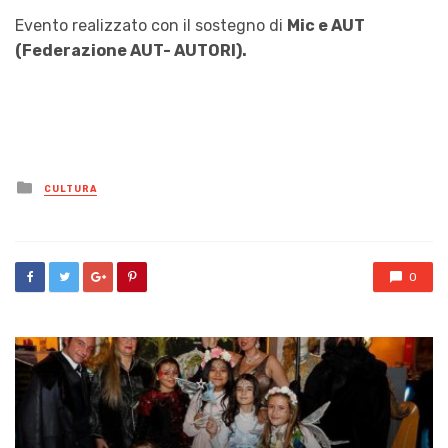
Evento realizzato con il sostegno di
Mic e AUT
(Federazione AUT- AUTORI).
Posted
CULTURA
in
0