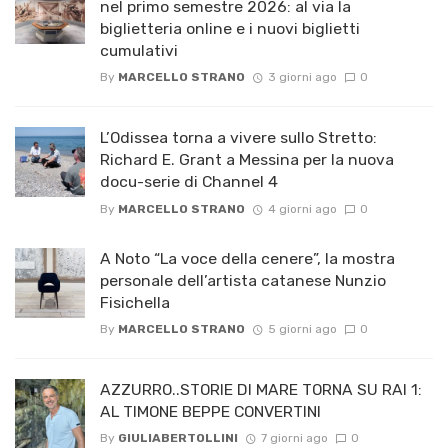
nel primo semestre 2026: al via la
biglietteria online e i nuovi biglietti
cumulativi
By
MARCELLO STRANO
3 giorni ago
0
L’Odissea torna a vivere sullo Stretto:
Richard E. Grant a Messina per la nuova
docu-serie di Channel 4
By
MARCELLO STRANO
4 giorni ago
0
A Noto “La voce della cenere”, la mostra
personale dell’artista catanese Nunzio
Fisichella
By
MARCELLO STRANO
5 giorni ago
0
AZZURRO..STORIE DI MARE TORNA SU RAI 1:
AL TIMONE BEPPE CONVERTINI
By
GIULIABERTOLLINI
7 giorni ago
0