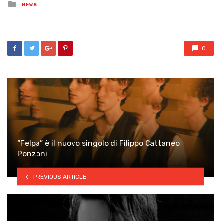
Posted
NEWS
in
0
“Felpa” è il nuovo singolo di Filippo Cattaneo
Ponzoni
PREVIOUS ARTICLE