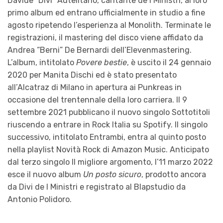
Davide “Divi” Autelitano, cantante de I Ministri, al loro
primo album ed entrano ufficialmente in studio a fine
agosto ripetendo l’esperienza al Monolith. Terminate le
registrazioni, il mastering del disco viene affidato da
Andrea “Berni” De Bernardi dell’Elevenmastering.
L’album, intitolato
Povere bestie
, è uscito il 24 gennaio
2020 per Manita Dischi ed è stato presentato
all’Alcatraz di Milano in apertura ai Punkreas in
occasione del trentennale della loro carriera. Il 9
settembre 2021 pubblicano il nuovo singolo Sottotitoli
riuscendo a entrare in Rock Italia su Spotify. Il singolo
successivo, intitolato Entrambi, entra al quinto posto
nella playlist Novità Rock di Amazon Music. Anticipato
dal terzo singolo Il migliore argomento, l’11 marzo 2022
esce il nuovo album
Un posto sicuro
, prodotto ancora
da Divi de I Ministri e registrato al Blapstudio da
Antonio Polidoro.