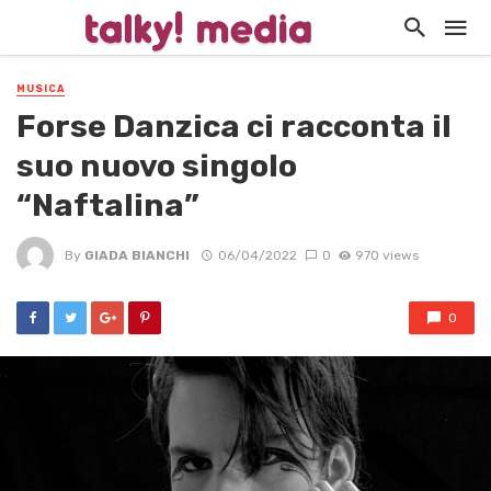
MUSICA
Forse Danzica ci racconta il
suo nuovo singolo
“Naftalina”
By
GIADA BIANCHI
06/04/2022
0
970 views
0