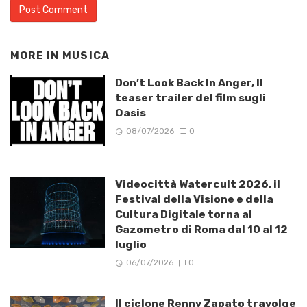
MORE IN
MUSICA
Don’t Look Back In Anger, Il
teaser trailer del film sugli
Oasis
08/07/2026
0
Videocittà Watercult 2026, il
Festival della Visione e della
Cultura Digitale torna al
Gazometro di Roma dal 10 al 12
luglio
06/07/2026
0
Il ciclone Renny Zapato travolge