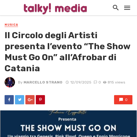
MUSICA
Il Circolo degli Artisti
presenta l’evento “The Show
Must Go On” all’Afrobar di
Catania
By
MARCELLO STRANO
12/09/2025
0
815 views
0