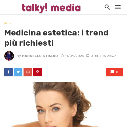
LIFE
Medicina estetica: i trend
più richiesti
By
MARCELLO STRANO
11/09/2025
0
405 views
0