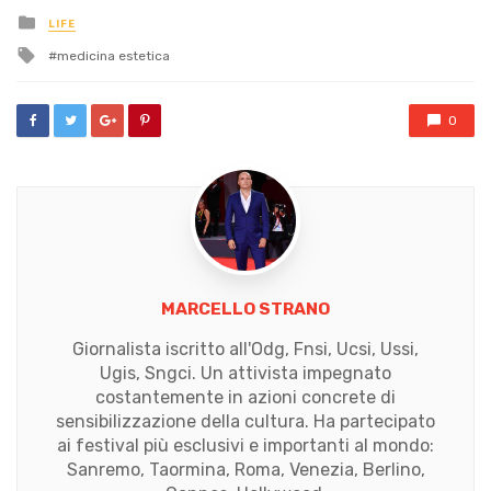
Posted
LIFE
in
Tagged
medicina estetica
with
0
MARCELLO STRANO
Giornalista iscritto all'Odg, Fnsi, Ucsi, Ussi,
Ugis, Sngci. Un attivista impegnato
costantemente in azioni concrete di
sensibilizzazione della cultura. Ha partecipato
ai festival più esclusivi e importanti al mondo:
Sanremo, Taormina, Roma, Venezia, Berlino,