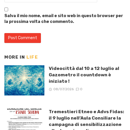
Salva il mio nome, email e sito web in questo browser per
la prossima volta che commento.
MORE IN
LIFE
Videocittà dal 10 a 12 luglio al
Gazometro il countdown è
iniziato !
08/07/2026
0
Tremestieri Etneo e Advs Fidas:
il 9 luglio nell’Aula Consiliare la
campagna di sensibilizzazione