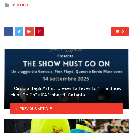
Posted
CULTURA
in
0
Il Circolo degli Artisti presenta l’evento “The Show
Must Go On” all’Afrobar di Catania
PREVIOUS ARTICLE