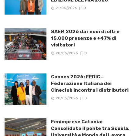
21/05/2026
0
SAEM 2026 da record: oltre
15.000 presenze e +47% di
visitatori
20/05/2026
0
Cannes 2026: FEDIC –
Federazione Italiana dei
Cineclub incontra i distributori
20/05/2026
0
Fenimprese Catania:
Consolidato il ponte tra Scuola,
Università e Mondo del Lavoro