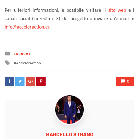
Per ulteriori informazioni, è possibile visitare il
sito web
e i
canali social (LinkedIn e X) del progetto o inviare un’e-mail a:
info@acceleraction.eu
.
Posted
ECONOMY
in
Tagged
AccelerAction
with
0
MARCELLO STRANO