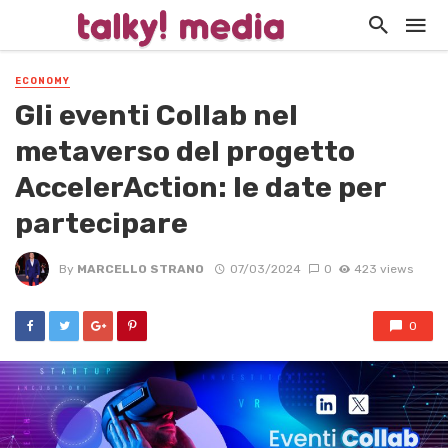
ECONOMY
Gli eventi Collab nel
metaverso del progetto
AccelerAction: le date per
partecipare
By
MARCELLO STRANO
07/03/2024
0
423 views
0