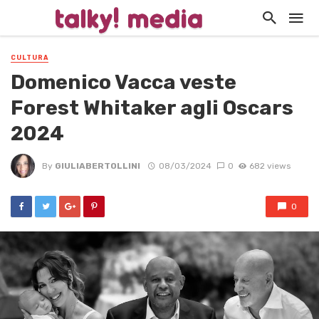
CULTURA
Domenico Vacca veste
Forest Whitaker agli Oscars
2024
By
GIULIABERTOLLINI
08/03/2024
0
682 views
0