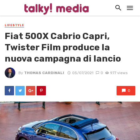
LIFESTYLE
Fiat 500X Cabrio Capri,
Twister Film produce la
nuova campagna di lancio
By
THOMAS CARDINALI
05/07/2021
0
977 views
0