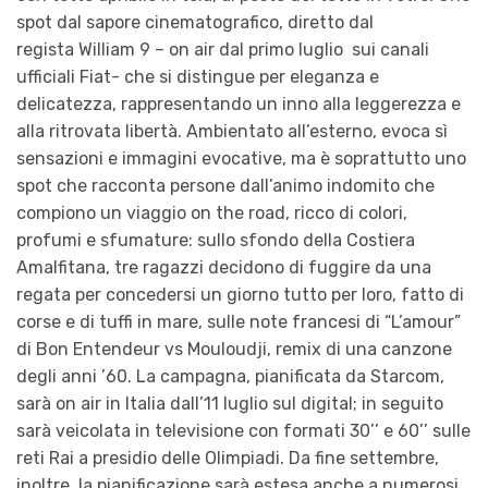
spot dal sapore cinematografico, diretto dal
regista William 9 – on air dal primo luglio sui canali
ufficiali Fiat- che si distingue per eleganza e
delicatezza, rappresentando un inno alla leggerezza e
alla ritrovata libertà. Ambientato all’esterno, evoca sì
sensazioni e immagini evocative, ma è soprattutto uno
spot che racconta persone dall’animo indomito che
compiono un viaggio on the road, ricco di colori,
profumi e sfumature: sullo sfondo della Costiera
Amalfitana, tre ragazzi decidono di fuggire da una
regata per concedersi un giorno tutto per loro, fatto di
corse e di tuffi in mare, sulle note francesi di “L’amour”
di Bon Entendeur vs Mouloudji, remix di una canzone
degli anni ’60. La campagna, pianificata da Starcom,
sarà on air in Italia dall’11 luglio sul digital; in seguito
sarà veicolata in televisione con formati 30’’ e 60’’ sulle
reti Rai a presidio delle Olimpiadi. Da fine settembre,
inoltre, la pianificazione sarà estesa anche a numerosi