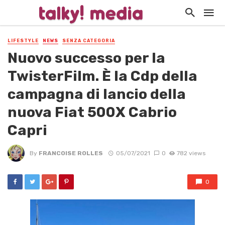
LIFESTYLE
NEWS
SENZA CATEGORIA
Nuovo successo per la
TwisterFilm. È la Cdp della
campagna di lancio della
nuova Fiat 500X Cabrio
Capri
By
FRANCOISE ROLLES
05/07/2021
0
782 views
0