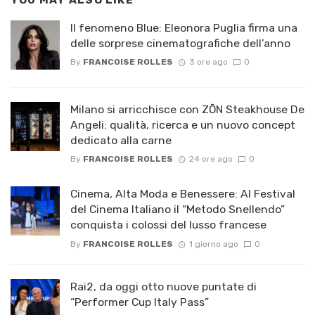
YOU MAY ALSO LIKE
Il fenomeno Blue: Eleonora Puglia firma una
delle sorprese cinematografiche dell’anno
By
FRANCOISE ROLLES
3 ore ago
0
Milano si arricchisce con ZŌN Steakhouse De
Angeli: qualità, ricerca e un nuovo concept
dedicato alla carne
By
FRANCOISE ROLLES
24 ore ago
0
Cinema, Alta Moda e Benessere: Al Festival
del Cinema Italiano il “Metodo Snellendo”
conquista i colossi del lusso francese
By
FRANCOISE ROLLES
1 giorno ago
0
Rai2, da oggi otto nuove puntate di
“Performer Cup Italy Pass”