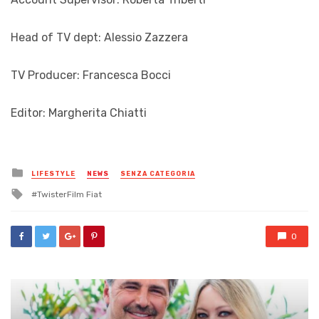
Head of TV dept: Alessio Zazzera
TV Producer: Francesca Bocci
Editor: Margherita Chiatti
Posted
LIFESTYLE
NEWS
SENZA CATEGORIA
in
Tagged
TwisterFilm Fiat
with
0