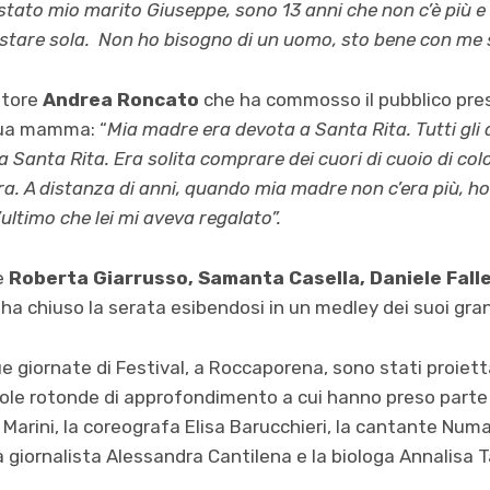
stato mio marito Giuseppe, sono 13 anni che non c’è più e 
stare sola. Non ho bisogno di un uomo, sto bene con me 
ttore
Andrea Roncato
che ha commosso il pubblico pr
sua mamma: “
Mia madre era devota a Santa Rita. Tutti gli
va Santa Rita. Era solita comprare dei cuori di cuoio di co
a. A distanza di anni, quando mia madre non c’era più, ho
’ultimo che lei mi aveva regalato”.
he
Roberta Giarrusso, Samanta Casella, Daniele Falle
ha chiuso la serata esibendosi in un medley dei suoi gran
ue giornate di Festival, a Roccaporena, sono stati proiet
ole rotonde di approfondimento a cui hanno preso parte 
 Marini, la coreografa Elisa Barucchieri, la cantante Numa
giornalista Alessandra Cantilena e la biologa Annalisa 