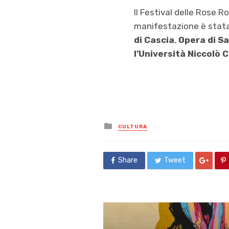
Il Festival delle Rose R
manifestazione è stata 
di Cascia
,
Opera di S
l’Università Niccolò 
Posted
CULTURA
in
Share
Tweet