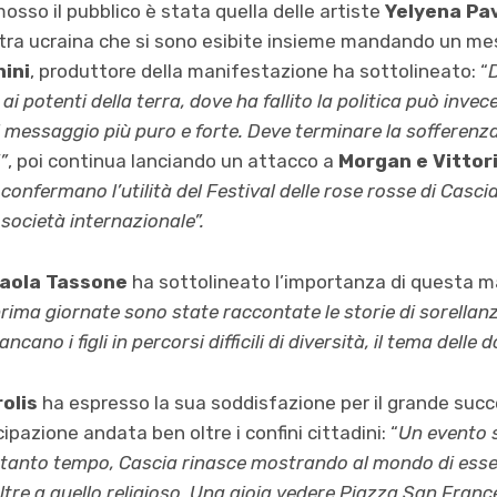
sso il pubblico è stata quella delle artiste
Yelyena Pa
’altra ucraina che si sono esibite insieme mandando un m
hini
, produttore della manifestazione ha sottolineato: “
potenti della terra, dove ha fallito la politica può invece
l messaggio più puro e forte. Deve terminare la sofferenza
”
, poi continua lanciando un attacco a
Morgan e Vittor
I confermano l’utilità del Festival delle rose rosse di Cas
 società internazionale”.
aola Tassone
ha sottolineato l’importanza di questa m
prima giornate sono state raccontate le storie di sorella
ancano i figli in percorsi difficili di diversità, il tema delle 
olis
ha espresso la sua soddisfazione per il grande succe
pazione andata ben oltre i confini cittadini: “
Un evento 
tanto tempo, Cascia rinasce mostrando al mondo di essere
oltre a quello religioso. Una gioia vedere Piazza San Fran