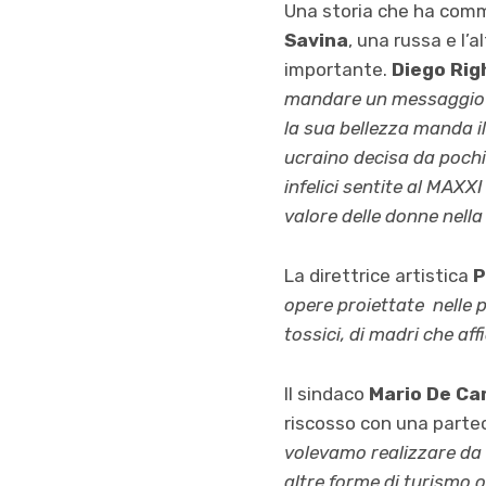
Una storia che ha commo
Savina
, una russa e l
importante.
Diego Rig
mandare un messaggio ai 
la sua bellezza manda i
ucraino decisa da pochi
infelici sentite al MAXX
valore delle donne nella
La direttrice artistica
P
opere proiettate nelle 
tossici, di madri che affi
Il sindaco
Mario De Car
riscosso con una parteci
volevamo realizzare da 
altre forme di turismo 