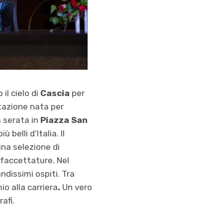
il cielo di
Cascia
per
tazione nata per
a serata in
Piazza San
belli d’Italia. Il
una selezione di
faccettature. Nel
andissimi ospiti. Tra
o alla carriera
.
Un vero
afi.