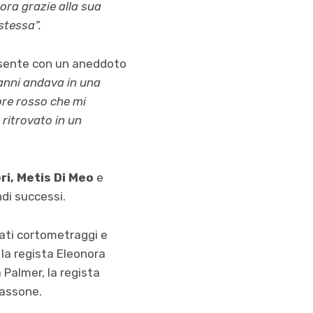
ora grazie alla sua
stessa”.
esente con un aneddoto
 anni andava in una
lore rosso che mi
 ritrovato in un
ri, Metis Di Meo
e
di successi.
tati cortometraggi e
la regista Eleonora
 Palmer, la regista
Tassone.