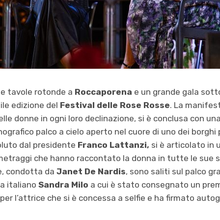
 e tavole rotonde a
Roccaporena
e un grande gala sotto 
ile edizione del
Festival delle Rose Rosse
. La manifes
elle donne in ogni loro declinazione, si è conclusa con un
grafico palco a cielo aperto nel cuore di uno dei borghi più 
oluto dal presidente
Franco Lattanzi,
si è articolato in 
etraggi che hanno raccontato la donna in tutte le sue s
le, condotta da
Janet De Nardis
, sono saliti sul palco gr
ma italiano
Sandra Milo
a cui è stato consegnato un premi
 per l’attrice che si è concessa a selfie e ha firmato autogr