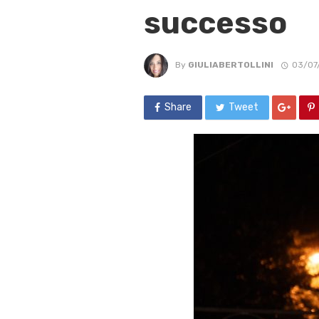
successo
By
GIULIABERTOLLINI
03/07
Share
Tweet