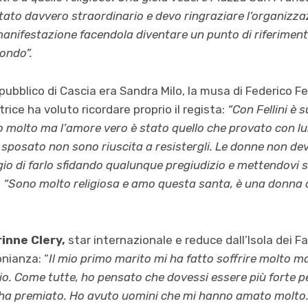
tato davvero straordinario e devo ringraziare l’organizzaz
manifestazione facendola diventare un punto di riferiment
mondo”.
pubblico di Cascia era Sandra Milo, la musa di Federico Fellin
ttrice ha voluto ricordare proprio il regista:
“Con Fellini è 
 molto ma l’amore vero è stato quello che provato con lu
 sposato non sono riuscita a resistergli. Le donne non de
gio di farlo sfidando qualunque pregiudizio e mettendovi 
:
“Sono molto religiosa e amo questa santa, è una donna 
inne Clery,
star internazionale e reduce dall’Isola dei 
onianza: “
Il mio primo marito mi ha fatto soffrire molto m
glio. Come tutte, ho pensato che dovessi essere più forte 
i ha premiato. Ho avuto uomini che mi hanno amato molto