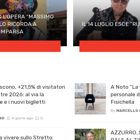
 L’OPERA “MASSIMO
LO RICORDA A
IL 14 LUGLIO ESCE “RU
OMPARSA
scono, +21,5% di visitatori
A Noto “La 
re 2026: al via la
personale d
e e i nuovi biglietti
Fisichella
By
MARCELLO
NO
4 giorni ago
0
AZZURRO..
a vivere sullo Stretto:
RAI 1: AL