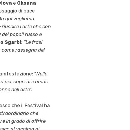
vlova
e
Oksana
essaggio di pace
Da qui vogliamo
 riuscire l’arte che con
 dei popoli russo e
io Sgarbi
:
“Le frasi
cia come rassegna del
anifestazione: “
Nelle
nza per superare amori
donne nell’arte”.
sso che il Festival ha
straordinario che
 in grado di offrire
cesco stracolma di