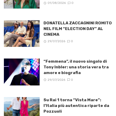
01/08/2026
0
DONATELLA ZACCAGNINI ROMITO
NEL FILM “ELECTION DAY” AL
CINEMA
29/07/2026
0
“Femmena”, il nuovo singolo di
Tony Inbler: una storia vera tra
amore e biografia
29/07/2026
0
Su Rai 1 torna “Vista Mare”:
l’Italia più autentica riparte da
Pozzuoli