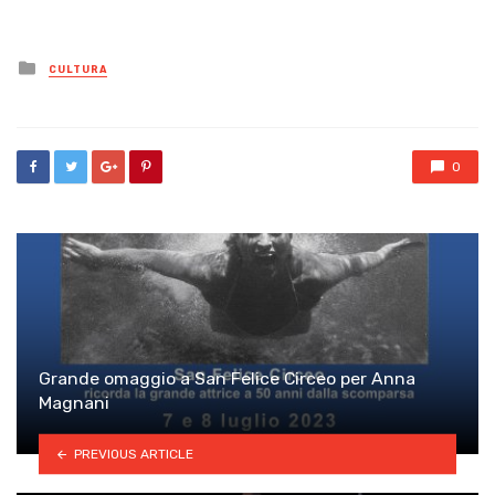
Posted
CULTURA
in
0
Grande omaggio a San Felice Circeo per Anna
Magnani
PREVIOUS ARTICLE