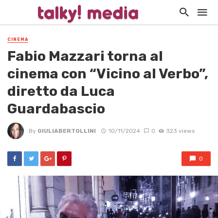
CINEMA
Fabio Mazzari torna al
cinema con “Vicino al Verbo”,
diretto da Luca
Guardabascio
By
GIULIABERTOLLINI
10/11/2024
0
323 views
0