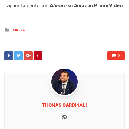
L’appuntamento con
Alone
è su
Amazon Prime Video
.
Posted
CINEMA
in
0
THOMAS CARDINALI
Website