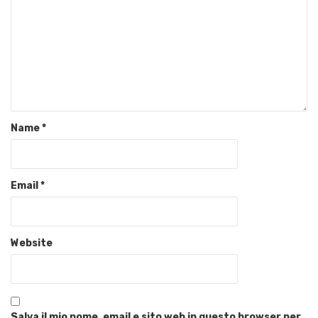
Name
*
Email
*
Website
Salva il mio nome, email e sito web in questo browser per