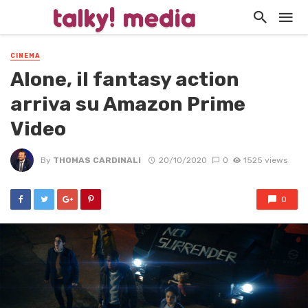
CINEMA
Alone, il fantasy action
arriva su Amazon Prime
Video
By
THOMAS CARDINALI
20/10/2020
0
1525 views
0