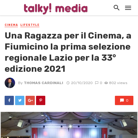
CINEMA
LIFESTYLE
Una Ragazza per il Cinema, a
Fiumicino la prima selezione
regionale Lazio per la 33°
edizione 2021
By
THOMAS CARDINALI
20/10/2020
0
802 views
0