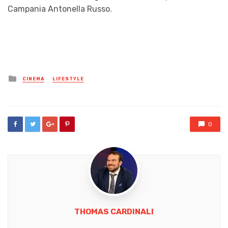
Campania Antonella Russo.
Posted
CINEMA
LIFESTYLE
in
0
THOMAS CARDINALI