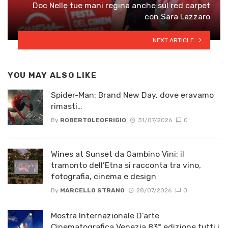
Doc Nelle tue mani regina anche sul red carpet
con Sara Lazzaro
NEXT ARTICLE
YOU MAY ALSO LIKE
Spider-Man: Brand New Day, dove eravamo
rimasti…
By
ROBERTOLEOFRIGIO
31/07/2026
0
Wines at Sunset da Gambino Vini: il
tramonto dell’Etna si racconta tra vino,
fotografia, cinema e design
By
MARCELLO STRANO
28/07/2026
0
Mostra Internazionale D’arte
Cinematografica Venezia 83° edizione tutti i