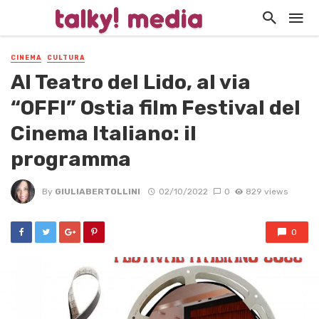
CINEMA
CULTURA
Al Teatro del Lido, al via
“OFFI” Ostia film Festival del
Cinema Italiano: il
programma
By
GIULIABERTOLLINI
02/10/2022
0
829 views
0