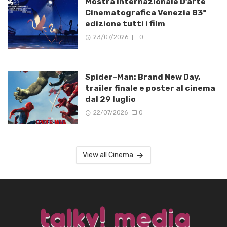
Mostra Internazionale D’arte
Cinematografica Venezia 83°
edizione tutti i film
23/07/2026
0
Spider-Man: Brand New Day,
trailer finale e poster al cinema
dal 29 luglio
22/07/2026
0
View all Cinema