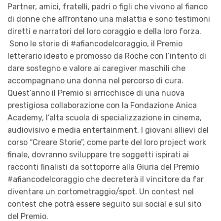
Partner, amici, fratelli, padri o figli che vivono al fianco
di donne che affrontano una malattia e sono testimoni
diretti e narratori del loro coraggio e della loro forza.
Sono le storie di
#afiancodelcoraggio
, il Premio
letterario ideato e promosso da Roche con l’intento di
dare sostegno e valore ai caregiver maschili che
accompagnano una donna nel percorso di cura.
Quest’anno il Premio si arricchisce di una nuova
prestigiosa collaborazione con la
Fondazione
Anica
Academy
,
l’alta scuola di specializzazione in cinema,
audiovisivo e media entertainment. I giovani allievi del
corso
“Creare Storie”
, come parte del loro project work
finale, dovranno sviluppare tre soggetti ispirati ai
racconti finalisti da sottoporre alla Giuria del Premio
#
a
fiancodelcoraggio che decreterà
il vincitore
da far
diventare un cortometraggio/spot.
Un contest nel
contest che potrà essere seguito sui social e sul sito
del
P
remio.