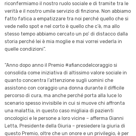
riconfermiamo il nostro ruolo sociale e di tramite tra le
verità e il nostro umile servizio di finzione. Non abbiam
o
fatt
o
fatica a
e
m
patizzare
tra noi perché quello che si
vede nello spot e nel corto è quello che c’è, ma allo
stesso tempo abbiamo cercato un po’ di distacco dalla
storia perché
lei è mia moglie e mai vorrei vederla in
quelle condizioni”.
“Anno dopo anno il Premio #afiancodelcoraggio si
consolida come iniziativa di altissimo valore sociale in
quanto concentra l’attenzione sugli uomini che
assistono con coraggio una donna durante il difficile
percorso di cura, ma anche perché porta alla luce lo
scenario spesso invisibile in cui si muove chi affronta
una malattia, in questo caso migliaia di pazienti
oncologici e le persone a loro vicine –
afferma Gianni
Letta
, Presidente della Giuria – presiedere la giuria di
questo Premio, oltre che un onore e un privilegio, è per