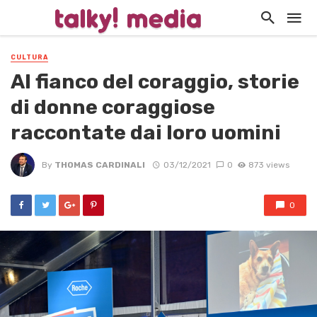
CULTURA
Al fianco del coraggio, storie
di donne coraggiose
raccontate dai loro uomini
By
THOMAS CARDINALI
03/12/2021
0
873 views
0