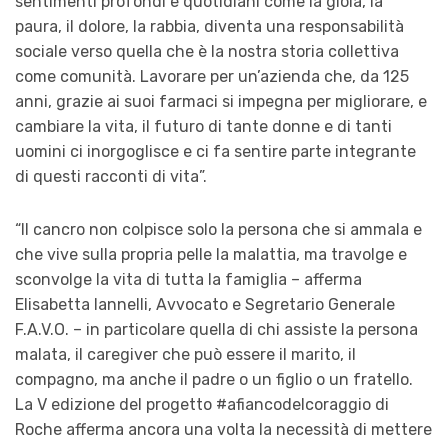
sentimenti profondi e quotidiani come la gioia, la
paura, il dolore, la rabbia, diventa una responsabilità
sociale verso quella che è la nostra storia collettiva
come comunità. Lavorare per un’azienda che, da 125
anni, grazie ai suoi farmaci si impegna per migliorare, e
cambiare la vita, il futuro di tante donne e di tanti
uomini ci inorgoglisce e ci fa sentire parte integrante
di questi racconti di vita”.
“Il cancro non colpisce solo la persona che si ammala e
che vive sulla propria pelle la malattia, ma travolge e
sconvolge la vita di tutta la famiglia
–
afferma
Elisabetta
Iannelli, Avvocato e Segretario Generale
F
.
A
.
V
.
O
.
–
in particolare quella di chi assiste la persona
malata, il caregiver che può essere il marito, il
compagno, ma anche il padre o un figlio o un fratello.
La V edizione del progetto
#afiancodelcoraggio
di
Roche afferma ancora una volta la necessità di mettere