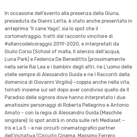
In occasione dell’evento alla presenza della Giuria
,
presieduta da
Gianni Letta
,
è stato
anche
presentato in
anteprima
“
Il cane
Yago
”
,
sia lo spot che il
cortometraggio, tratti
dal racconto vincitore di
#afiancodelcoraggio 2019-2020,
e
interpretat
i
da
Giulio Corso
(School of mafia, Il silenzio dell’acqua,
Luna Park)
e
Federica De Benedittis
(
pr
ossimamente
nella serie Rai
Lea e i bambini degli altri
, ne
L’uomo delle
stelle
sempre di Alessandro Guida e ne
I Racconti della
domenica
di Giovanni Virgilio)
–
coppia anche nella vita,
tornati insieme sul set dopo aver condiviso quello de
Il
Paradiso delle signore
dove hanno interpretato i due
amatissimi personaggi di Roberta Pellegrino e Antonio
Amato
–
con la regia di Alessandro Guida
(
Maschile
singolare
)
: lo spot
andrà in onda sulle reti Mediaset
–
I
ris
e L
a 5 – e
nei
circuiti
cinema
tografici
partner
dell’iniziativa (Circuito Cinema, Massimo Ferrero