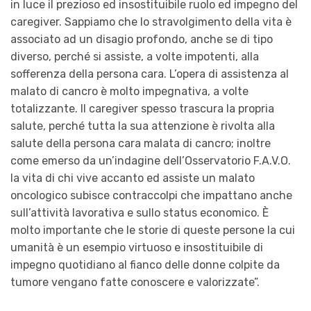
in luce il prezioso ed insostituibile ruolo ed impegno del
caregiver. Sappiamo che lo stravolgimento della vita è
associato ad un
disagio
profond
o
, anche se di tipo
diverso, perché si assiste, a volte impotenti, alla
sofferenza della persona cara. L’opera di assistenza al
malato di cancro è molto impegnativa, a volte
totalizzante. Il caregiver spesso trascura la propria
salute, perché tutta la sua attenzione è rivolta alla
salute della persona cara malata di cancro;
inoltre
come em
e
rso
da un’indagine dell’Osservatorio F
.
A
.
V
.
O
.
la vita di chi vive accanto ed assiste un malato
oncologico subisce contraccolpi che impattano anche
sull’attività lavorativa e sullo status economico
. È
molto importante che le storie di queste persone la cui
umanità è un esempio virtuoso e insostituibile di
impegno quotidiano al fianco delle donne colpite da
tumore vengano fatte conoscere e valorizzate
”
.