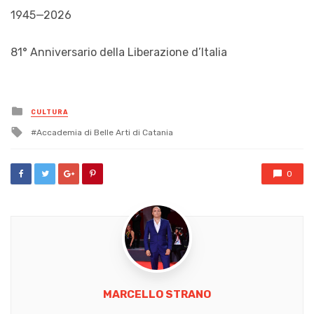
1945—2026
81° Anniversario della Liberazione d’Italia
Posted
CULTURA
in
Tagged
Accademia di Belle Arti di Catania
with
0
MARCELLO STRANO