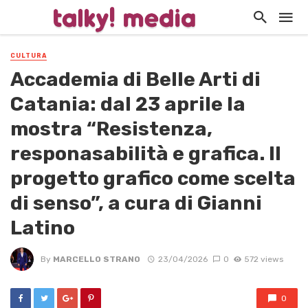
CULTURA
Accademia di Belle Arti di
Catania: dal 23 aprile la
mostra “Resistenza,
responasabilità e grafica. Il
progetto grafico come scelta
di senso”, a cura di Gianni
Latino
By
MARCELLO STRANO
23/04/2026
0
572 views
0