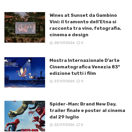
Wines at Sunset da Gambino
Vini: il tramonto dell’Etna si
racconta tra vino, fotografia,
cinema e design
28/07/2026
0
Mostra Internazionale D’arte
Cinematografica Venezia 83°
edizione tutti i film
23/07/2026
0
Spider-Man: Brand New Day,
trailer finale e poster al cinema
dal 29 luglio
22/07/2026
0