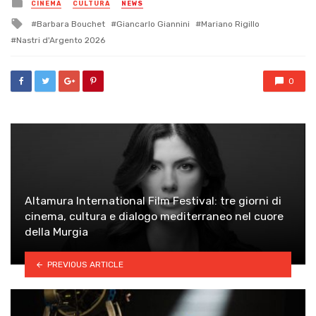
Posted
CINEMA
CULTURA
NEWS
in
Tagged
Barbara Bouchet
Giancarlo Giannini
Mariano Rigillo
with
Nastri d'Argento 2026
0
Altamura International Film Festival: tre giorni di
cinema, cultura e dialogo mediterraneo nel cuore
della Murgia
PREVIOUS ARTICLE