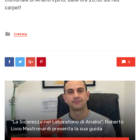
carpet!
Posted
CINEMA
in
0
“La Sicurezza nel Laboratorio di Analisi”, Roberto
Livio Mastronardi presenta la sua guida