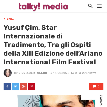
CINEMA
Yusuf Çim, Star
Internazionale di
Tradimento, Tra gli Ospiti
della XIII Edizione dell’Ariano
International Film Festival
By
GIULIABERTOLLINI
14/07/2025
0
295 views
0