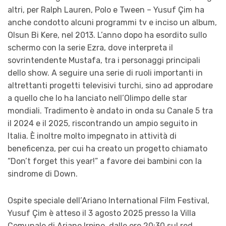
altri, per Ralph Lauren, Polo e Tween – Yusuf Çim ha
anche condotto alcuni programmi tv e inciso un album,
Olsun Bi Kere, nel 2013. L’anno dopo ha esordito sullo
schermo con la serie Ezra, dove interpreta il
sovrintendente Mustafa, tra i personaggi principali
dello show. A seguire una serie di ruoli importanti in
altrettanti progetti televisivi turchi, sino ad approdare
a quello che lo ha lanciato nell’Olimpo delle star
mondiali. Tradimento è andato in onda su Canale 5 tra
il 2024 e il 2025, riscontrando un ampio seguito in
Italia. È inoltre molto impegnato in attività di
beneficenza, per cui ha creato un progetto chiamato
“Don’t forget this year!” a favore dei bambini con la
sindrome di Down.
Ospite speciale dell’Ariano International Film Festival,
Yusuf Çim è atteso il 3 agosto 2025 presso la Villa
Comunale di Ariano Irpino, dalle ore 20:30 sul red